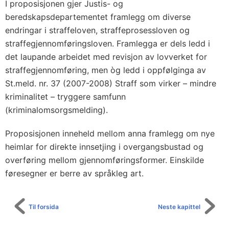
I proposisjonen gjer Justis- og
beredskapsdepartementet framlegg om diverse
endringar i straffeloven, straffeprosessloven og
straffegjennomføringsloven. Framlegga er dels ledd i
det laupande arbeidet med revisjon av lovverket for
straffegjennomføring, men òg ledd i oppfølginga av
St.meld. nr. 37 (2007-2008) Straff som virker – mindre
kriminalitet – tryggere samfunn
(kriminalomsorgsmelding).
Proposisjonen inneheld mellom anna framlegg om nye
heimlar for direkte innsetjing i overgangsbustad og
overføring mellom gjennomføringsformer. Einskilde
føresegner er berre av språkleg art.
Til forsida
Neste kapittel