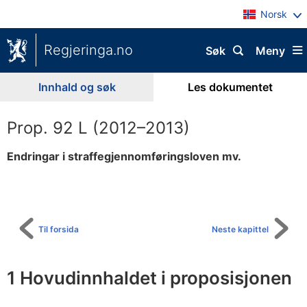
Norsk
Regjeringa.no
Søk
Meny
Innhald og søk
Les dokumentet
Prop. 92 L (2012–2013)
Endringar i straffegjennomføringsloven mv.
Til
innhaldsliste
Til forsida
Neste kapittel
1 Hovudinnhaldet i proposisjonen