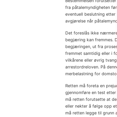
Bestemmelsen forutsetter a
fra påtalemyndigheten fø
eventuell beslutning etter 
avgjørelse når påtalemynd
Det foreslås ikke nærmer
begjæring kan fremmes. De
begjæringen, ut fra pros
fremmet samtidig eller i f
vilkårene eller øvrig tvan
arrestordreloven. På den
merbelastning for domsto
Retten må foreta en prejud
gjennomføre en test etter §
må retten forutsette at den
eller nekter å følge opp et
må retten legge til grunn 