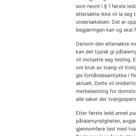
som nevnt i § 1 første led
ettersøkte ikke vil la seg te
undersøkelsen. Det er opp
begjæringen kan og skal 
Dersom den ettersøkte mot
kan det typisk gi påtalem
vil motsette seg testing. 
om bruk av tvang vil troli
gis forhåndssamtykke i fl
aktuelt. Dette vil imidlert
merbelastning for domstole
alle saker der tvangsspørs
Etter første ledd
annet p
påtalemyndigheten, avgjør
gjennomføre test med tvan