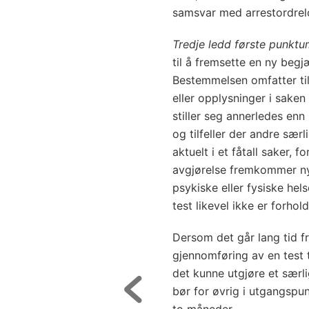
samsvar med arrestordrelo
Tredje ledd første punkt
til å fremsette en ny begjæ
Bestemmelsen omfatter til
eller opplysninger i saken
stiller seg annerledes enn 
og tilfeller der andre særl
aktuelt i et fåtall saker, 
avgjørelse fremkommer 
psykiske eller fysiske hel
test likevel ikke er forhol
Dersom det går lang tid fr
gjennomføring av en test t
det kunne utgjøre et særli
bør for øvrig i utgangspunk