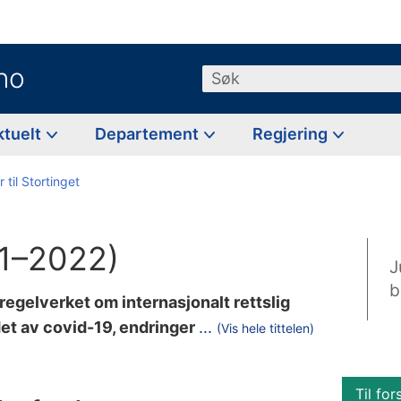
no
Søk
ktuelt
Departement
Regjering
 til Stortinget
21–2022)
J
b
 regelverket om internasjonalt rettslig
i
et av covid-19, endringer
...
(Vis hele tittelen)
u
t
Til for