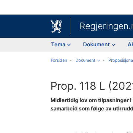
Regjeringen.
Tema
Dokument
A
Forsiden
Dokument
Proposisjoner
Prop. 118 L (20
Midlertidig lov om tilpasninger i
samarbeid som følge av utbrudd
Til
innholdsfortegnelse