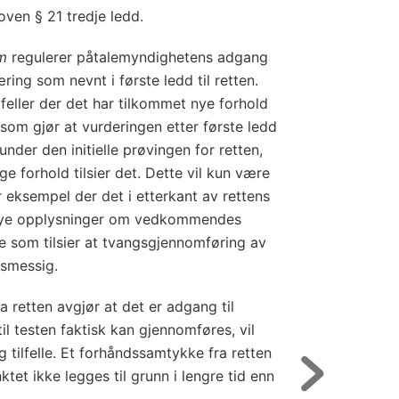
ven § 21 tredje ledd.
um
regulerer påtalemyndighetens adgang
ring som nevnt i første ledd til retten.
feller der det har tilkommet nye forhold
 som gjør at vurderingen etter første ledd
under den initielle prøvingen for retten,
ige forhold tilsier det. Dette vil kun være
for eksempel der det i etterkant av rettens
nye opplysninger om vedkommendes
se som tilsier at tvangsgjennomføring av
dsmessig.
a retten avgjør at det er adgang til
il testen faktisk kan gjennomføres, vil
g tilfelle. Et forhåndssamtykke fra retten
tet ikke legges til grunn i lengre tid enn