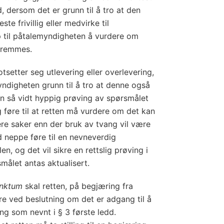
r
d, dersom det er grunn til å tro at den
t
ste frivillig eller medvirke til
e
 til påtalemyndigheten å vurdere om
r
fremmes.
i
n
setter seg utlevering eller overlevering,
g
yndigheten grunn til å tro at denne også
)
En så vidt hyppig prøving av spørsmålet
g føre til at retten må vurdere om det kan
ere saker enn der bruk av tvang vil være
id neppe føre til en nevneverdig
n, og det vil sikre en rettslig prøving i
målet antas aktualisert.
unktum
skal retten, på begjæring fra
e ved beslutning om det er adgang til å
g som nevnt i § 3 første ledd.