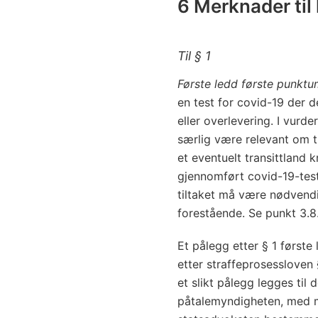
6 Merknader til
Til § 1
Første ledd første punkt
en test for covid-19 der d
eller overlevering. I vurd
særlig være relevant om t
et eventuelt transittland 
gjennomført covid-19-test
tiltaket må være nødvendi
forestående. Se punkt 3.8
Et pålegg etter § 1 først
etter straffeprosessloven 
et slikt pålegg legges til 
påtalemyndigheten, med m