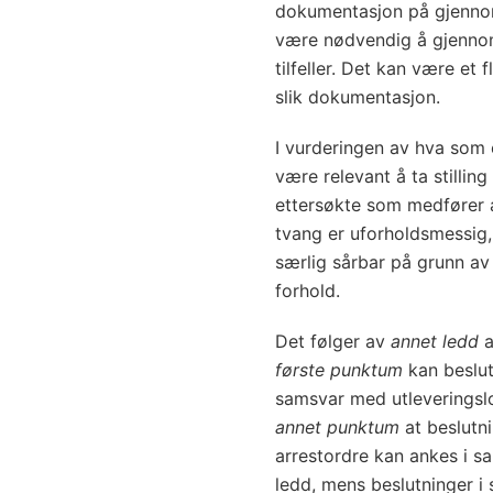
dokumentasjon på gjennomf
være nødvendig å gjennomf
tilfeller. Det kan være et 
slik dokumentasjon.
I vurderingen av hva som e
være relevant å ta stilling
ettersøkte som medfører 
tvang er uforholdsmessi
særlig sårbar på grunn av 
forhold.
Det følger av
annet ledd
a
første punktum
kan beslut
samsvar med utleveringslov
annet punktum
at beslutn
arrestordre kan ankes i s
ledd, mens beslutninger i