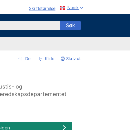
Norsk
Skriftstørrelse
Søk
Del
Kilde
Skriv ut
ustis- og
eredskapsdepartementet
siden