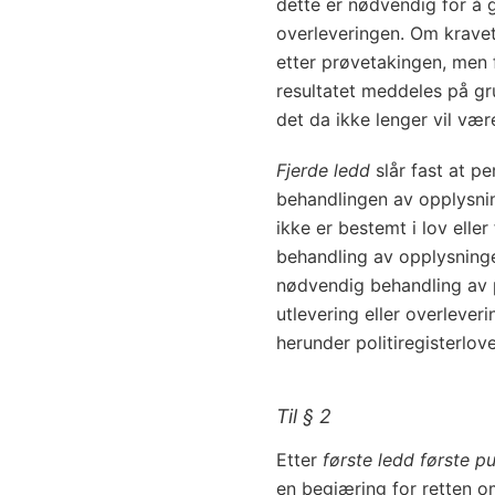
dette er nødvendig for å 
overleveringen. Om kravet t
etter prøvetakingen, men f
resultatet meddeles på g
det da ikke lenger vil væ
Fjerde ledd
slår fast at p
behandlingen av opplysni
ikke er bestemt i lov elle
behandling av opplysninge
nødvendig behandling av 
utlevering eller overleveri
herunder politiregisterlov
Til § 2
Etter
første ledd første p
en begjæring for retten 