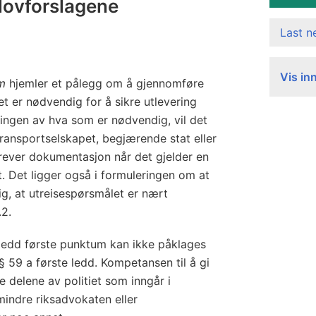
l
 lovforslagene
e
Last 
n
d
Vis in
i
um
hjemler et pålegg om å gjennomføre
n
et er nødvendig for å sikre utlevering
g
eringen av hva som er nødvendig, vil det
s
ransportselskapet, begjærende stat eller
krever dokumentasjon når det gjelder en
l
. Det ligger også i formuleringen om at
o
g, at utreisespørsmålet er nært
v
.2.
e
n
e ledd første punktum kan ikke påklages
m
§ 59 a første ledd. Kompetansen til å gi
.
de delene av politiet som inngår i
m
indre riksadvokaten eller