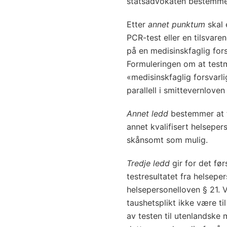
statsadvokaten bestemme
Etter
annet punktum
skal 
PCR-test eller en tilsva
på en medisinskfaglig fors
Formuleringen om at test
«medisinskfaglig forsvarli
parallell i smittevernloven
Annet ledd
bestemmer at t
annet kvalifisert helseper
skånsomt som mulig.
Tredje ledd
gir for det før
testresultatet fra helseper
helsepersonelloven § 21. 
taushetsplikt ikke være til
av testen til utenlandske 