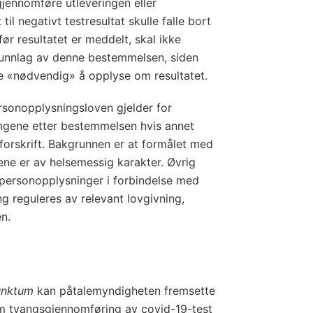
d
gjennomføre utleveringen eller
-
il negativt testresultat skulle falle bort
1
ør resultatet er meddelt, skal ikke
runnlag av denne bestemmelsen, siden
9
re «nødvendig» å opplyse om resultatet.
f
ø
ersonopplysningsloven gjelder for
r
ngene etter bestemmelsen hvis annet
u
r forskrift. Bakgrunnen er at formålet med
t
ne er av helsemessig karakter. Øvrig
t
personopplysninger i forbindelse med
r
ng reguleres av relevant lovgivning,
a
en.
n
s
p
unktum
kan påtalemyndigheten fremsette
o
om tvangsgjennomføring av covid-19-test