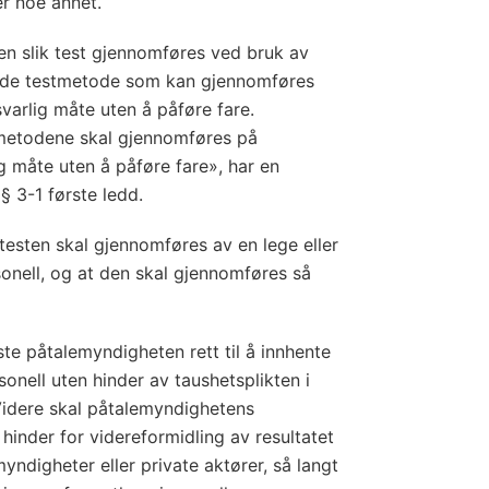
.
r noe annet.
(
en slik test gjennomføres ved bruk av
t
rende testmetode som kan gjennomføres
e
varlig måte uten å påføre fare.
s
metodene skal gjennomføres på
t
g måte uten å påføre fare», har en
i
 § 3-1 første ledd.
n
g
esten skal gjennomføres av en lege eller
sonell, og at den skal gjennomføres så
f
o
r
ste påtalemyndigheten rett til å innhente
c
sonell uten hinder av taushetsplikten i
o
Videre skal påtalemyndighetens
v
 hinder for videreformidling av resultatet
i
myndigheter eller private aktører, så langt