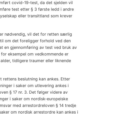
ørt covid-19-test, da det sjelden vil
øre test etter § 3 første ledd i andre
flyselskap eller transittland som krever
r nødvendig, vil det for retten særlig
 til om det foreligger forhold ved den
at en gjennomføring av test ved bruk av
g, for eksempel om vedkommende er
alder, tidligere traumer eller liknende
t rettens beslutning kan ankes. Etter
ninger i saker om utlevering ankes i
en § 17 nr. 3. Det følger videre av
inger i saker om nordisk-europeiske
amsvar med arrestordreloven § 14 tredje
 saker om nordisk arrestordre kan ankes i