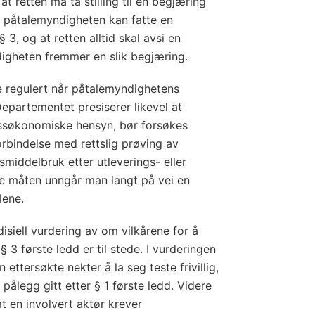
t retten må ta stilling til en begjæring
r påtalemyndigheten kan fatte en
§ 3, og at retten alltid skal avsi en
igheten fremmer en slik begjæring.
e regulert når påtalemyndighetens
partementet presiserer likevel at
essøkonomiske hensyn, bør forsøkes
orbindelse med rettslig prøving av
gsmiddelbruk etter utleverings- eller
ne måten unngår man langt på vei en
lene.
isiell vurdering av om vilkårene for å
 3 første ledd er til stede. I vurderingen
 ettersøkte nekter å la seg teste frivillig,
 pålegg gitt etter § 1 første ledd. Videre
at en involvert aktør krever