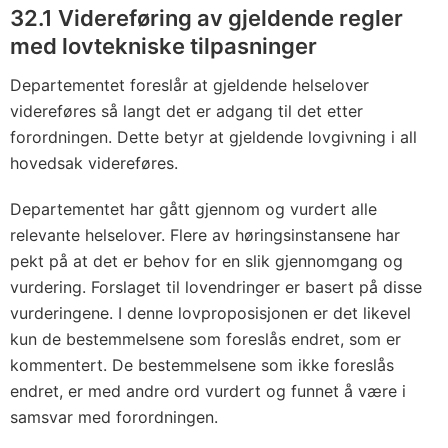
n
32.1 Videreføring av gjeldende regler
e
med lovtekniske tilpasninger
r
Departementet foreslår at gjeldende helselover
e
videreføres så langt det er adgang til det etter
l
forordningen. Dette betyr at gjeldende lovgivning i all
l
hovedsak videreføres.
p
e
Departementet har gått gjennom og vurdert alle
r
relevante helselover. Flere av høringsinstansene har
s
pekt på at det er behov for en slik gjennomgang og
o
vurdering. Forslaget til lovendringer er basert på disse
n
vurderingene. I denne lovproposisjonen er det likevel
v
kun de bestemmelsene som foreslås endret, som er
kommentert. De bestemmelsene som ikke foreslås
e
endret, er med andre ord vurdert og funnet å være i
r
samsvar med forordningen.
n