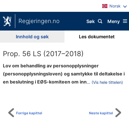
Norsk
Regjeringen.no
Søk
Meny
Innhold og søk
Les dokumentet
Prop. 56 LS (2017–2018)
Lov om behandling av personopplysninger
(personopplysningsloven) og samtykke til deltakelse i
l
en beslutning i EØS-komiteen om inn
...
(Vis hele tittelen)
Til
e
innholdsfortegnelse
m
m
e
Forrige kapittel
Neste kapittel
l