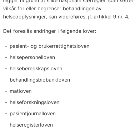
legger til grunn at slike nasjonale særregler, som setter
U
vilkår for eller begrenser behandlingen av
)
helseopplysninger, kan videreføres, jf. artikkel 9 nr. 4.
n
r
Det foreslås endringer i følgende lover:
.
2
pasient- og brukerrettighetsloven
0
helsepersonelloven
1
helseberedskapsloven
6
/
behandlingsbiobankloven
6
matloven
7
helseforskningsloven
9
pasientjournalloven
(
g
helseregisterloven
e