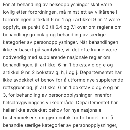
f
For at behandling av helseopplysninger skal være
o
lovlig etter forordningen, må minst ett av vilkårene i
r
forordningen artikkel 6 nr. 1
og
i artikkel 9 nr. 2 være
o
oppfylt, se punkt 6.3 til 6.4 og 7.1 over om reglene om
r
behandlingsgrunnlag og behandling av særlige
d
kategorier av personopplysninger. Når behandlingen
n
ikke er basert på samtykke, vil det ofte kunne være
nødvendig med supplerende nasjonale regler om
i
behandlingen, jf. artikkel 6 nr. 1 bokstav c og e og
n
artikkel 9 nr. 2 bokstav g, h, i og j. Departementet har
g
ikke avdekket et behov for å utforme nye supplerende
)
rettsgrunnlag, jf. artikkel 6 nr. 1 bokstav c og e og nr.
i
3, for behandling av personopplysninger innenfor
E
helselovgivningens virkeområde. Departementet har
Ø
heller ikke avdekket behov for nye nasjonale
S
bestemmelser som gjør unntak fra forbudet mot å
-
behandle særlige kategorier av personopplysninger,