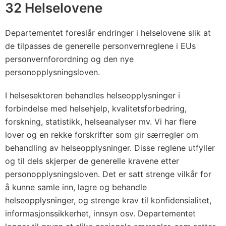
s
32 Helselovene
e
a
Departementet foreslår endringer i helselovene slik at
v
de tilpasses de generelle personvernreglene i EUs
f
personvernforordning og den nye
o
personopplysningsloven.
r
I helsesektoren behandles helseopplysninger i
o
forbindelse med helsehjelp, kvalitetsforbedring,
r
forskning, statistikk, helseanalyser mv. Vi har flere
d
lover og en rekke forskrifter som gir særregler om
n
behandling av helseopplysninger. Disse reglene utfyller
i
og til dels skjerper de generelle kravene etter
n
personopplysningsloven. Det er satt strenge vilkår for
g
å kunne samle inn, lagre og behandle
(
helseopplysninger, og strenge krav til konfidensialitet,
E
informasjonssikkerhet, innsyn osv. Departementet