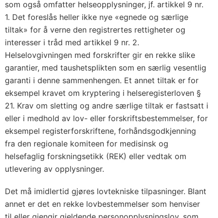
a
som også omfatter helseopplysninger, jf. artikkel 9 nr.
v
1. Det foreslås heller ikke nye «egnede og særlige
t
tiltak» for å verne den registrertes rettigheter og
a
interesser i tråd med artikkel 9 nr. 2.
Helselovgivningen med forskrifter gir en rekke slike
l
garantier, med taushetsplikten som en særlig vesentlig
e
garanti i denne sammenhengen. Et annet tiltak er for
n
eksempel kravet om kryptering i helseregisterloven §
21. Krav om sletting og andre særlige tiltak er fastsatt i
eller i medhold av lov- eller forskriftsbestemmelser, for
eksempel registerforskriftene, forhåndsgodkjenning
fra den regionale komiteen for medisinsk og
helsefaglig forskningsetikk (REK) eller vedtak om
utlevering av opplysninger.
Det må imidlertid gjøres lovtekniske tilpasninger. Blant
annet er det en rekke lovbestemmelser som henviser
til eller gjengir gjeldende personopplysningslov, som