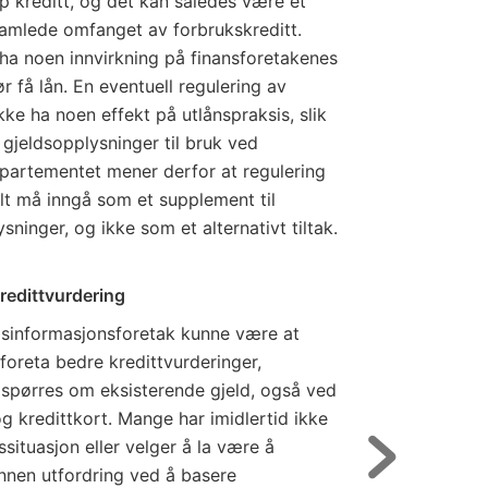
opp kreditt, og det kan således være et
 samlede omfanget av forbrukskreditt.
ke ha noen innvirkning på finansforetakenes
 få lån. En eventuell regulering av
kke ha noen effekt på utlånspraksis, slik
 gjeldsopplysninger til bruk ved
Departementet mener derfor at regulering
t må inngå som et supplement til
sninger, og ikke som et alternativt tiltak.
kredittvurdering
eldsinformasjonsforetak kunne være at
 foreta bedre kredittvurderinger,
l spørres om eksisterende gjeld, også ved
 kredittkort. Mange har imidlertid ikke
dssituasjon eller velger å la være å
annen utfordring ved å basere