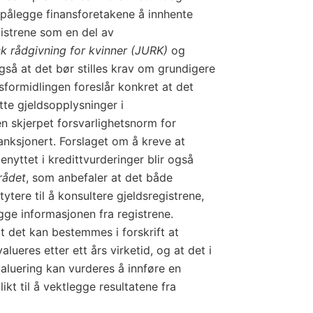
pålegge finansforetakene å innhente
gistrene som en del av
sk rådgivning for kvinner (JURK)
og
så at det bør stilles krav om grundigere
sformidlingen foreslår konkret at det
ytte gjeldsopplysninger i
en skjerpet forsvarlighetsnorm for
anksjonert. Forslaget om å kreve at
enyttet i kredittvurderinger blir også
rådet
, som anbefaler at det både
ttytere til å konsultere gjeldsregistrene,
gge informasjonen fra registrene.
at det kan bestemmes i forskrift at
alueres etter ett års virketid, og at det i
valuering kan vurderes å innføre en
ikt til å vektlegge resultatene fra