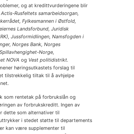
oblemer, og at kredittvurderingene blir
r
Actis-Rusfeltets samarbeidsorgan,
kerrådet, Fylkesmannen i Østfold,
seiernes Landsforbund, Juridisk
URK), Jussformidlingen, Namsfogden i
nger, Norges Bank, Norges
pillavhengighet-Norge,
ttet NOVA
og
Vest politidistrikt.
ener høringsutkastets forslag til
t tilstrekkelig tiltak til å avhjelpe
net.
ltak som rentetak på forbrukslån og
ringen av forbrukskreditt. Ingen av
 dette som alternativer til
uttrykker i stedet støtte til departements
ler kan være supplementer til