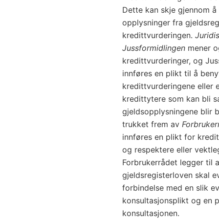
Dette kan skje gjennom å 
opplysninger fra gjeldsre
kredittvurderingen.
Juridi
Jussformidlingen
mener og
kredittvurderinger, og Jus
innføres en plikt til å ben
kredittvurderingene eller 
kredittytere som kan bli s
gjeldsopplysningene blir b
trukket frem av
Forbruker
innføres en plikt for kredi
og respektere eller vektle
Forbrukerrådet legger til 
gjeldsregisterloven skal ev
forbindelse med en slik e
konsultasjonsplikt og en pl
konsultasjonen.