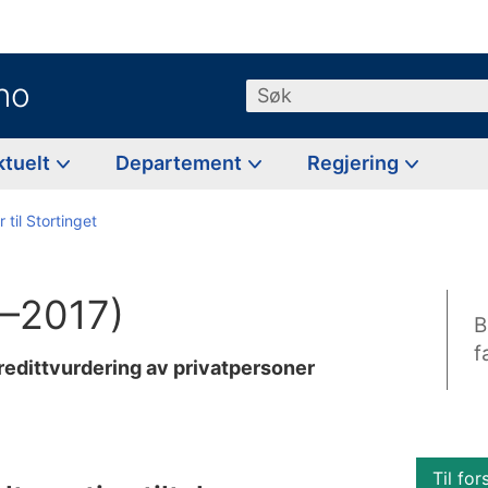
no
Søk
ktuelt
Departement
Regjering
 til Stortinget
6–2017)
B
f
redittvurdering av privatpersoner
Til for