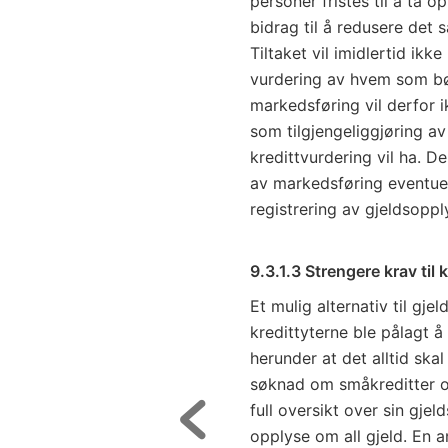
personer fristes til å ta 
bidrag til å redusere det
Tiltaket vil imidlertid ik
vurdering av hvem som bør
markedsføring vil derfor i
som tilgjengeliggjøring av
kredittvurdering vil ha. 
av markedsføring eventuel
registrering av gjeldsopply
9.3.1.3 Strengere krav til 
Et mulig alternativ til gj
kredittyterne ble pålagt å
herunder at det alltid ska
søknad om småkreditter og
full oversikt over sin gjel
opplyse om all gjeld. En 