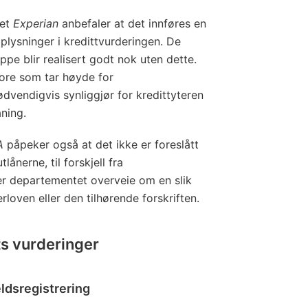
et
Experian
anbefaler at det innføres en
pplysninger i kredittvurderingen. De
pe blir realisert godt nok uten dette.
score som tar høyde for
dvendigvis synliggjør for kredittyteren
ning.
A
påpeker også at det ikke er foreslått
lånerne, til forskjell fra
ber departementet overveie om en slik
terloven eller den tilhørende forskriften.
s vurderinger
jeldsregistrering