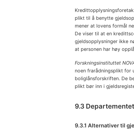
Kredittopplysningsforetak
plikt til å benytte gjeldso
mener at lovens formål nep
De viser til at en kreditt
gjeldsopplysninger ikke nø
at personen har høy opplå
Forskningsinstituttet NOV
noen frarådningsplikt for ut
boliglånsforskriften. De 
plikt bør inn i gjeldsregis
9.3 Departementet
9.3.1 Alternativer til g