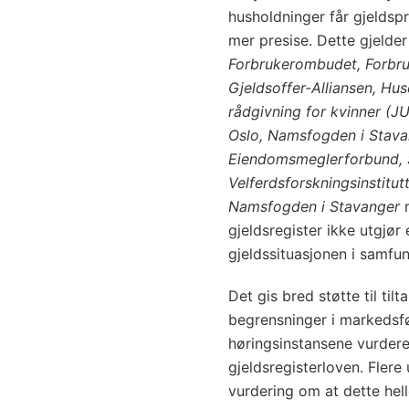
husholdninger får gjeldspr
mer presise. Dette gjelde
Forbrukerombudet, Forbru
Gjeldsoffer-Alliansen, Hu
rådgivning for kvinner (J
Oslo, Namsfogden i Stava
Eiendomsmeglerforbund, S
Velferdsforskningsinstitu
Namsfogden i Stavanger
m
gjeldsregister ikke utgjør e
gjeldssituasjonen i samfun
Det gis bred støtte til ti
begrensninger i markedsfø
høringsinstansene vurderer
gjeldsregisterloven. Flere 
vurdering om at dette hel