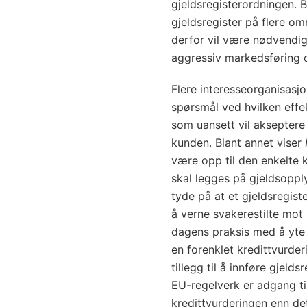
gjeldsregisterordningen. B
gjeldsregister på flere om
derfor vil være nødvendig 
aggressiv markedsføring o
Flere interesseorganisasjon
spørsmål ved hvilken effek
som uansett vil akseptere 
kunden. Blant annet viser
være opp til den enkelte 
skal legges på gjeldsoppl
tyde på at et gjeldsregiste
å verne svakerestilte mot 
dagens praksis med å yte 
en forenklet kredittvurder
tillegg til å innføre gjeld
EU-regelverk er adgang til 
kredittvurderingen enn det