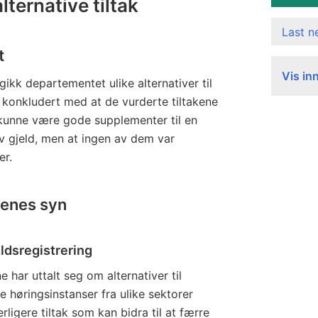
lternative tiltak
Last 
t
Vis in
ikk departementet ulike alternativer til
e konkludert med at de vurderte tiltakene
d kunne være gode supplementer til en
v gjeld, men at ingen av dem var
er.
senes syn
jeldsregistrering
 har uttalt seg om alternativer til
ke høringsinstanser fra ulike sektorer
rligere tiltak som kan bidra til at færre