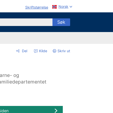
Norsk
Skriftstørrelse
Søk
Del
Kilde
Skriv ut
arne- og
amiliedepartementet
siden