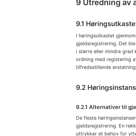
9 Utredning av a
9.1 Høringsutkaste
I høringsutkastet gjennomg
gjeldsregistrering. Det bl
i større eller mindre gra
ordning med registering a
tilfredsstillende erstatning
9.2 Høringsinstan
9.2.1 Alternativer til g
De fleste høringsinstansene
gjeldsregistrering. En rek
uttrykker et behov for ytte