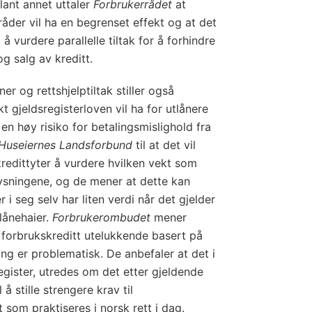
lant annet uttaler
Forbrukerrådet
at
råder vil ha en begrenset effekt og at det
å vurdere parallelle tiltak for å forhindre
g salg av kreditt.
er og rettshjelptiltak stiller også
t gjeldsregisterloven vil ha for utlånere
en høy risiko for betalingsmislighold fra
Huseiernes Landsforbund
til at det vil
kredittyter å vurdere hvilken vekt som
ysningene, og de mener at dette kan
r i seg selv har liten verdi når det gjelder
lånehaier.
Forbrukerombudet
mener
forbrukskreditt utelukkende basert på
ing er problematisk. De anbefaler at det i
sregister, utredes om det etter gjeldende
å stille strengere krav til
 som praktiseres i norsk rett i dag.