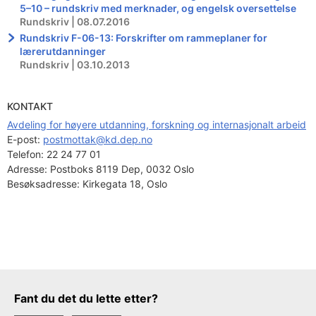
5–10 – rundskriv med merknader, og engelsk oversettelse
Rundskriv | 08.07.2016
Rundskriv F-06-13: Forskrifter om rammeplaner for
lærerutdanninger
Rundskriv | 03.10.2013
KONTAKT
Avdeling for høyere utdanning, forskning og internasjonalt arbeid
E-post: 
postmottak@kd.dep.no
Telefon:
22 24 77 01
Adresse:
Postboks 8119 Dep, 0032 Oslo
Besøksadresse:
Kirkegata 18, Oslo
Tilbakemeldingsskjema
Fant du det du lette etter?