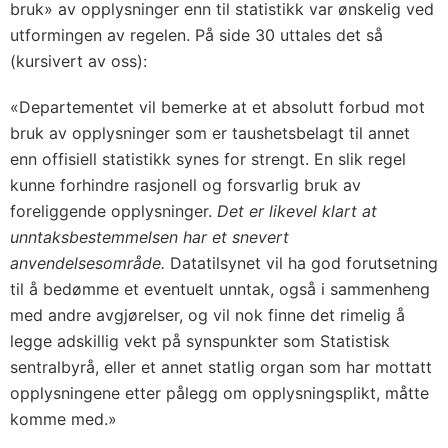
bruk» av opplysninger enn til statistikk var ønskelig ved
utformingen av regelen. På side 30 uttales det så
(kursivert av oss):
«Departementet vil bemerke at et absolutt forbud mot
bruk av opplysninger som er taushetsbelagt til annet
enn offisiell statistikk synes for strengt. En slik regel
kunne forhindre rasjonell og forsvarlig bruk av
foreliggende opplysninger.
Det er likevel klart at
unntaksbestemmelsen har et snevert
anvendelsesområde.
Datatilsynet vil ha god forutsetning
til å bedømme et eventuelt unntak, også i sammenheng
med andre avgjørelser, og vil nok finne det rimelig å
legge adskillig vekt på synspunkter som Statistisk
sentralbyrå, eller et annet statlig organ som har mottatt
opplysningene etter pålegg om opplysningsplikt, måtte
komme med.»