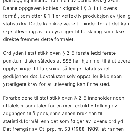
planlegging innenfor rammen av denne lovs § 2-5».
Denne oppgaven kobles riktignok i § 3-1 til lovens
formål, som etter § 1-1 er «effektiv produksjon av tjenlig
statistikk». Dette kan ikke være til hinder for at det kan
skje utlevering av opplysninger til forskning som ikke
direkte fremmer dette formålet.
Ordlyden i statistikkloven § 2-5 første ledd første
punktum tilsier således at SSB har hjemmel til å utlevere
opplysninger til forskning så lenge Datatilsynet
godkjenner det. Lovteksten selv oppstiller ikke noen
ytterligere krav for at utlevering kan finne sted.
Forarbeidene til statistikkloven § 2-5 inneholder noen
uttalelser som taler for en mer restriktiv tolking av
adgangen til å godkjenne annen bruk enn til
statistikkformål, enn det som følger av lovens ordlyd.
Det fremgår av Ot. prp. nr. 58 (1988–1989) at «annen