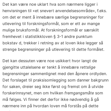
Det kan være noe uklart hva som nærmere ligger i
henvisningen til «et snevert anvendelsesområde», f.eks.
om det er ment å innebære særlige begrensninger for
utlevering til forskningsformål, som er ett av mange
mulige bruksformål. At forskningsformål er særskilt
fremhevet i statistikkloven § 3-1 andre punktum
bokstav d, trekker i retning av at loven ikke legger så
strenge begrensninger på utlevering til dette formålet.
Det kan dessuten være noe usikkert hvor langt de
gjengitte uttalelsene er tenkt å innebære
rettslige
begrensninger sammenlignet med den åpnere ordlyden.
Det forslaget til praksisomlegging som danner bakgrunn
for saken, dreier seg ikke først og fremst om å utvide
forskerinnsynet, men om hvilken
fremgangsmåte
som
må følges. Vi finner det derfor ikke nødvendig å gå
nærmere inn på hvordan loven må forstås på dette