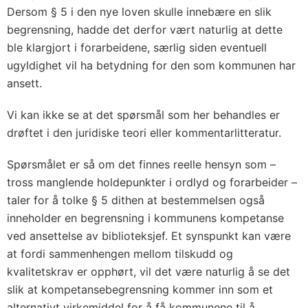
Dersom § 5 i den nye loven skulle innebære en slik
begrensning, hadde det derfor vært naturlig at dette
ble klargjort i forarbeidene, særlig siden eventuell
ugyldighet vil ha betydning for den som kommunen har
ansett.
Vi kan ikke se at det spørsmål som her behandles er
drøftet i den juridiske teori eller kommentarlitteratur.
Spørsmålet er så om det finnes reelle hensyn som –
tross manglende holdepunkter i ordlyd og forarbeider –
taler for å tolke § 5 dithen at bestemmelsen også
inneholder en begrensning i kommunens kompetanse
ved ansettelse av biblioteksjef. Et synspunkt kan være
at fordi sammenhengen mellom tilskudd og
kvalitetskrav er opphørt, vil det være naturlig å se det
slik at kompetansebegrensning kommer inn som et
alternativt virkemiddel for å få kommunene til å