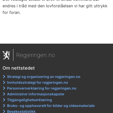
endres i tråd med den lovforståelsen vi har gitt uttrykk
for foran.
Regjeringen.no
Om nettstedet
Strategi og organisering av regjeringen.no
Innholdsstrategi for regjeringen.no
Personvernerklæring for regjeringen.no
Administrer informasjonskapsler
Tilgjengelighetserklæring
Bruks- og opphavsrett for bilder og videomateriale
Besøksstatistikk