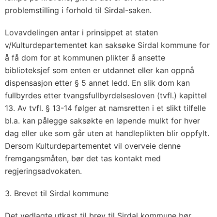
problemstilling i forhold til Sirdal-saken.
Lovavdelingen antar i prinsippet at staten
v/Kulturdepartementet kan saksøke Sirdal kommune for
å få dom for at kommunen plikter å ansette
biblioteksjef som enten er utdannet eller kan oppnå
dispensasjon etter § 5 annet ledd. En slik dom kan
fullbyrdes etter tvangsfullbyrdelsesloven (tvfl.) kapittel
13. Av tvfl. § 13-14 følger at namsretten i et slikt tilfelle
bl.a. kan pålegge saksøkte en løpende mulkt for hver
dag eller uke som går uten at handleplikten blir oppfylt.
Dersom Kulturdepartementet vil overveie denne
fremgangsmåten, bør det tas kontakt med
regjeringsadvokaten.
3. Brevet til Sirdal kommune
Det vedlagte utkast til brev til Sirdal kommune bør