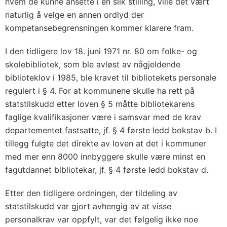
hvem de kunne ansette i en slik stilling, ville det vært
naturlig å velge en annen ordlyd der
kompetansebegrensningen kommer klarere fram.
I den tidligere lov 18. juni 1971 nr. 80 om folke- og
skolebibliotek, som ble avløst av någjeldende
biblioteklov i 1985, ble kravet til bibliotekets personale
regulert i § 4. For at kommunene skulle ha rett på
statstilskudd etter loven § 5 måtte bibliotekarens
faglige kvalifikasjoner være i samsvar med de krav
departementet fastsatte, jf. § 4 første ledd bokstav b. I
tillegg fulgte det direkte av loven at det i kommuner
med mer enn 8000 innbyggere skulle være minst en
fagutdannet bibliotekar, jf. § 4 første ledd bokstav d.
Etter den tidligere ordningen, der tildeling av
statstilskudd var gjort avhengig av at visse
personalkrav var oppfylt, var det følgelig ikke noe