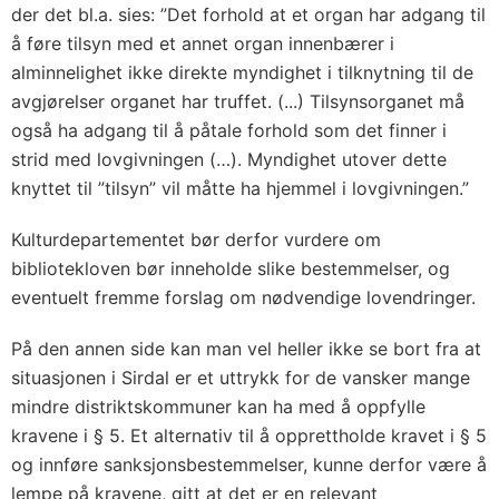
der det bl.a. sies: ”Det forhold at et organ har adgang til
å føre tilsyn med et annet organ innenbærer i
alminnelighet ikke direkte myndighet i tilknytning til de
avgjørelser organet har truffet. (...) Tilsynsorganet må
også ha adgang til å påtale forhold som det finner i
strid med lovgivningen (…). Myndighet utover dette
knyttet til ”tilsyn” vil måtte ha hjemmel i lovgivningen.”
Kulturdepartementet bør derfor vurdere om
bibliotekloven bør inneholde slike bestemmelser, og
eventuelt fremme forslag om nødvendige lovendringer.
På den annen side kan man vel heller ikke se bort fra at
situasjonen i Sirdal er et uttrykk for de vansker mange
mindre distriktskommuner kan ha med å oppfylle
kravene i § 5. Et alternativ til å opprettholde kravet i § 5
og innføre sanksjonsbestemmelser, kunne derfor være å
lempe på kravene, gitt at det er en relevant