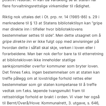
flere forvaltningsrettslige virkemidler til rådighet.
Riktig nok uttales det i Ot. prp. nr. 14 (1985-86) s. 29 i
merknadene til § 13 at Statens bibliotektilsyn kan ”gripe
mer direkte inn i tilfeller hvor biblioteklovens
bestemmelser settes til side”. Men dette utsagnet om å
gripe direkte inn
er ikke fulgt opp med anvisninger på
hvordan dette i såfall skal skje, verken i loven eller i
forarbeidene. Man bør nok derfor bare ta til etterretning
at bibliotekloven ikke inneholder statlige
sanksjonsmidler overfor kommuner som bryter loven.
Det finnes f.eks. ingen bestemmelser om at staten kan
treffe pålegg om at lovstridige forhold rettes eller
bestemmelser som gir staten kompetanse til å treffe
vedtak om f.eks. løpende tvangsmulkt fram til
rettsstridige forhold er brakt i orden. Vi viser her også
til Bernt/Overå/Hove: Kommunalrett, 3. utgave, s. 646,