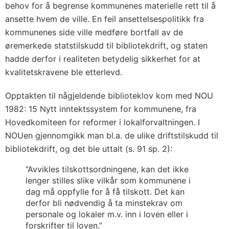
behov for å begrense kommunenes materielle rett til å
ansette hvem de ville. En feil ansettelsespolitikk fra
kommunenes side ville medføre bortfall av de
øremerkede statstilskudd til bibliotekdrift, og staten
hadde derfor i realiteten betydelig sikkerhet for at
kvalitetskravene ble etterlevd.
Opptakten til någjeldende biblioteklov kom med NOU
1982: 15 Nytt inntektssystem for kommunene, fra
Hovedkomiteen for reformer i lokalforvaltningen. I
NOUen gjennomgikk man bl.a. de ulike driftstilskudd til
bibliotekdrift, og det ble uttalt (s. 91 sp. 2):
”Avvikles tilskottsordningene, kan det ikke
lenger stilles slike vilkår som kommunene i
dag må oppfylle for å få tilskott. Det kan
derfor bli nødvendig å ta minstekrav om
personale og lokaler m.v. inn i loven eller i
forskrifter til loven.”