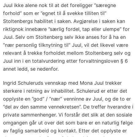
Juul ikke alene nok til at det foreligger ”særegne
forhold” som er ”egnet til å svekke tilliten til”
Stoltenbergs habilitet i saken. Avgjørelse i saken kan
riktignok innebære ”særlig fordel, tap eller ulempe” for
Juul. Selv om Stoltenberg selv ikke anses for å ha en
”nær personlig tilknytning til” Juul, vil det likevel være
relevant å trekke forholdet mellom Stoltenberg selv og
Juul inn i en totalvurdering etter forvaltningsloven § 6
annet ledd, se nedenfor.
Ingrid Schuleruds vennskap med Mona Juul trekker
sterkere i retning av inhabilitet. Schulerud er etter det
opplyste en ”god” / ”nær” venninne av Juul, og de to er
”del av den samme vennekretsen”. De treffer hverandre i
private sammenhenger. Vi forstår det slik at den sosiale
omgangen går ut over det som bare er en naturlig følge
av faglig samarbeid og kontakt. Etter det opplyste er