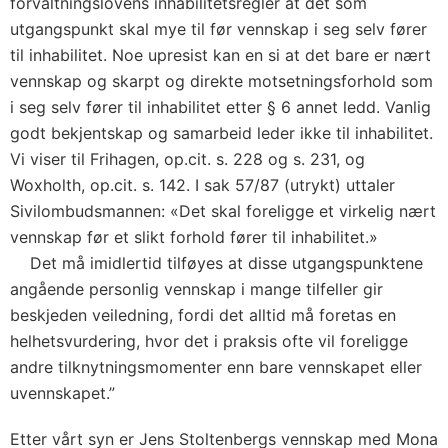
forvaltningslovens inhabilitetsregler at det som
utgangspunkt skal mye til før vennskap i seg selv fører
til inhabilitet. Noe upresist kan en si at det bare er nært
vennskap og skarpt og direkte motsetningsforhold som
i seg selv fører til inhabilitet etter § 6 annet ledd. Vanlig
godt bekjentskap og samarbeid leder ikke til inhabilitet.
Vi viser til Frihagen, op.cit. s. 228 og s. 231, og
Woxholth, op.cit. s. 142. I sak 57/87 (utrykt) uttaler
Sivilombudsmannen: «Det skal foreligge et virkelig nært
vennskap før et slikt forhold fører til inhabilitet.»
Det må imidlertid tilføyes at disse utgangspunktene
angående personlig vennskap i mange tilfeller gir
beskjeden veiledning, fordi det alltid må foretas en
helhetsvurdering, hvor det i praksis ofte vil foreligge
andre tilknytningsmomenter enn bare vennskapet eller
uvennskapet.”
Etter vårt syn er Jens Stoltenbergs vennskap med Mona