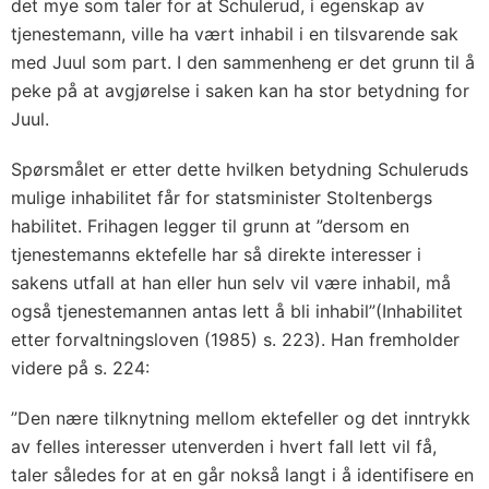
det mye som taler for at Schulerud, i egenskap av
tjenestemann, ville ha vært inhabil i en tilsvarende sak
med Juul som part. I den sammenheng er det grunn til å
peke på at avgjørelse i saken kan ha stor betydning for
Juul.
Spørsmålet er etter dette hvilken betydning Schuleruds
mulige inhabilitet får for statsminister Stoltenbergs
habilitet. Frihagen legger til grunn at ”dersom en
tjenestemanns ektefelle har så direkte interesser i
sakens utfall at han eller hun selv vil være inhabil, må
også tjenestemannen antas lett å bli inhabil”(Inhabilitet
etter forvaltningsloven (1985) s. 223). Han fremholder
videre på s. 224:
”Den nære tilknytning mellom ektefeller og det inntrykk
av felles interesser utenverden i hvert fall lett vil få,
taler således for at en går nokså langt i å identifisere en