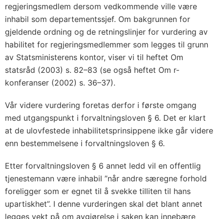
regjeringsmedlem dersom vedkommende ville være
inhabil som departementssjef. Om bakgrunnen for
gjeldende ordning og de retningslinjer for vurdering av
habilitet for regjeringsmedlemmer som legges til grunn
av Statsministerens kontor, viser vi til heftet Om
statsråd (2003) s. 82–83 (se også heftet Om r-
konferanser (2002) s. 36–37).
Vår videre vurdering foretas derfor i første omgang
med utgangspunkt i forvaltningsloven § 6. Det er klart
at de ulovfestede inhabilitetsprinsippene ikke går videre
enn bestemmelsene i forvaltningsloven § 6.
Etter forvaltningsloven § 6 annet ledd vil en offentlig
tjenestemann være inhabil ”når andre særegne forhold
foreligger som er egnet til å svekke tilliten til hans
upartiskhet”. I denne vurderingen skal det blant annet
legges vekt på om avgjørelse i saken kan innebære