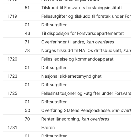
51
Tilskudd til Forsvarets forskningsinstitutt
1719
Fellesutgifter og tilskudd til foretak under For
01
Driftsutgifter
43
Til disposisjon for Forsvarsdepartementet
71
Overføringer til andre
, kan overføres
78
Norges tilskudd til NATOs driftsbudsjett
, kan o
1720
Felles ledelse og kommandoapparat
01
Driftsutgifter
1723
Nasjonal sikkerhetsmyndighet
01
Driftsutgifter
1725
Fellesinstitusjoner og -utgifter under Forsvarss
01
Driftsutgifter
50
Overføring Statens Pensjonskasse
, kan overfør
70
Renter låneordning
, kan overføres
1731
Hæren
01
Driftsutgifter