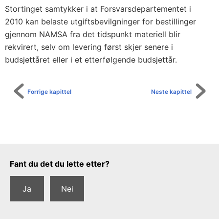
Stortinget samtykker i at Forsvarsdepartementet i
2010 kan belaste utgiftsbevilgninger for bestillinger
gjennom NAMSA fra det tidspunkt materiell blir
rekvirert, selv om levering først skjer senere i
budsjettåret eller i et etterfølgende budsjettår.
Forrige kapittel
Neste kapittel
Tilbakemeldingsskjema
Fant du det du lette etter?
Ja
Nei