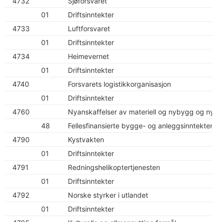
4732
Sjøforsvaret
01
Driftsinntekter
4733
Luftforsvaret
01
Driftsinntekter
4734
Heimevernet
01
Driftsinntekter
4740
Forsvarets logistikkorganisasjon
01
Driftsinntekter
4760
Nyanskaffelser av materiell og nybygg og nya
48
Fellesfinansierte bygge- og anleggsinntekter
4790
Kystvakten
01
Driftsinntekter
4791
Redningshelikoptertjenesten
01
Driftsinntekter
4792
Norske styrker i utlandet
01
Driftsinntekter