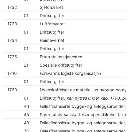
1732
Sjøforsvaret
01
Driftsutgifter
1733
Luftforsvaret
01
Driftsutgifter
1734
Heimevernet
01
Driftsutgifter
1735
Etterretningstjenesten
21
Spesielle driftsutgifter
1740
Forsvarets logistikkorganisasjon
01
Driftsutgifter
1760
Nyanskaffelser av materiell og nybygg og nyan
01
Driftsutgifter
, kan nyttes under kap. 1760, post
44
Fellesfinansierte bygge- og anleggsarbeider, nas
45
Større utstyrsanskaffelser og vedlikehold
, kan 
48
Fellesfinansierte bygge- og anleggsarbeider, fel
75
Fellesfinansierte bygge- og anleggsarbeider, No