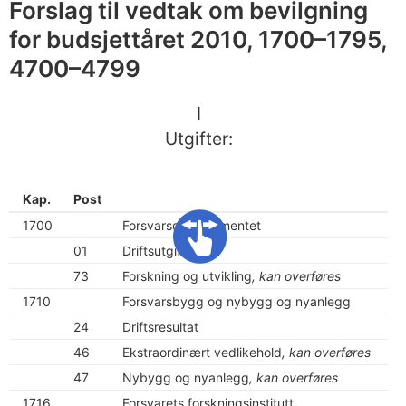
Forslag til vedtak om bevilgning
for budsjettåret 2010, 1700–1795,
4700–4799
I
Utgifter:
Kap.
Post
1700
Forsvarsdepartementet
01
Driftsutgifter
73
Forskning og utvikling
, kan overføres
1710
Forsvarsbygg og nybygg og nyanlegg
24
Driftsresultat
46
Ekstraordinært vedlikehold
, kan overføres
47
Nybygg og nyanlegg
, kan overføres
1716
Forsvarets forskningsinstitutt