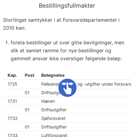
Bestillingsfullmakter
Stortinget samtykker i at Forsvarsdepartementet i
2010 kan:
foreta bestillinger ut over gitte bevilgninger, men
slik at samlet ramme for nye bestillinger og
gammelt ansvar ikke overstiger følgende beløp:
Kap.
Post
Betegnelse
1725
Fellesinstitusjoner og -utgifter under Forsvarss
01
Driftsutgifter
1731
Hæren
01
Driftsutgifter
1732
Sjøforsvaret
01
Driftsutgifter
1733
Luftforsvaret