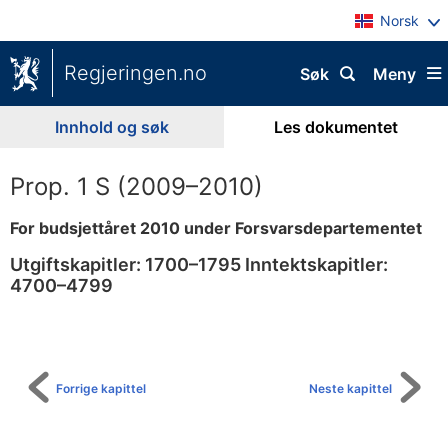
Norsk
Regjeringen.no
Søk
Meny
Innhold og søk
Les dokumentet
Prop. 1 S (2009–2010)
For budsjettåret 2010 under Forsvarsdepartementet
Utgiftskapitler: 1700–1795 Inntektskapitler:
4700–4799
Til
innholdsfortegnelse
Forrige kapittel
Neste kapittel