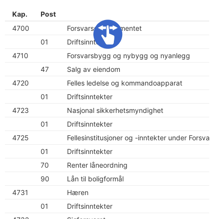
Kap.
Post
4700
Forsvarsdepartementet
01
Driftsinntekter
4710
Forsvarsbygg og nybygg og nyanlegg
47
Salg av eiendom
4720
Felles ledelse og kommandoapparat
01
Driftsinntekter
4723
Nasjonal sikkerhetsmyndighet
01
Driftsinntekter
4725
Fellesinstitusjoner og -inntekter under Forsvars
01
Driftsinntekter
70
Renter låneordning
90
Lån til boligformål
4731
Hæren
01
Driftsinntekter