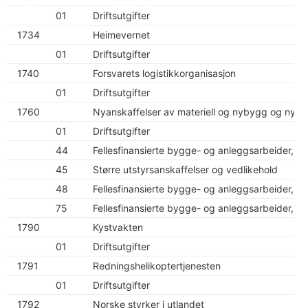
01
Driftsutgifter
1734
Heimevernet
01
Driftsutgifter
1740
Forsvarets logistikkorganisasjon
01
Driftsutgifter
1760
Nyanskaffelser av materiell og nybygg og nyan
01
Driftsutgifter
44
Fellesfinansierte bygge- og anleggsarbeider, nas
45
Større utstyrsanskaffelser og vedlikehold
48
Fellesfinansierte bygge- og anleggsarbeider, fel
75
Fellesfinansierte bygge- og anleggsarbeider, No
1790
Kystvakten
01
Driftsutgifter
1791
Redningshelikoptertjenesten
01
Driftsutgifter
1792
Norske styrker i utlandet