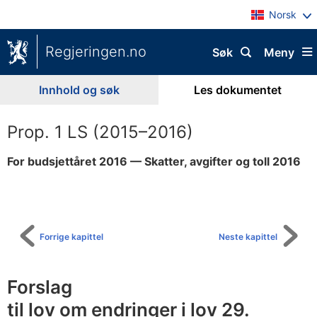
Norsk
Regjeringen.no
Søk
Meny
Innhold og søk
Les dokumentet
Prop. 1 LS (2015–2016)
For budsjettåret 2016 — Skatter, avgifter og toll 2016
Til
innholdsfortegnelse
Forrige kapittel
Neste kapittel
Forslag
til lov om endringer i lov 29.