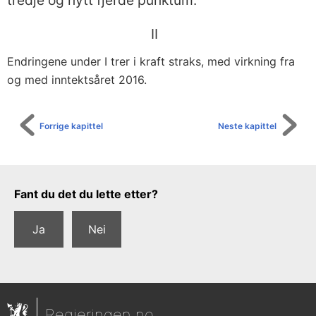
tredje og nytt fjerde punktum.
II
Endringene under I trer i kraft straks, med virkning fra
og med inntektsåret 2016.
Forrige kapittel
Neste kapittel
Tilbakemeldingsskjema
Fant du det du lette etter?
Ja
Nei
Regjeringen.no