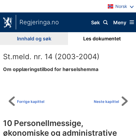
Norsk
Regjeringa.no
Søk
Meny
Innhald og søk
Les dokumentet
St.meld. nr. 14 (2003-2004)
Om opplæringstilbod for hørselshemma
Til
innhaldsliste
Forrige kapittel
Neste kapittel
10 Personellmessige,
økonomiske og administrative