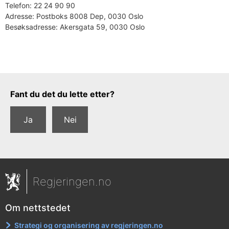
Telefon:
22 24 90 90
Adresse:
Postboks 8008 Dep, 0030 Oslo
Besøksadresse:
Akersgata 59, 0030 Oslo
Tilbakemeldingsskjema
Fant du det du lette etter?
Ja
Nei
Regjeringen.no
Om nettstedet
Strategi og organisering av regjeringen.no