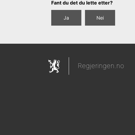
Tilbakemeldingsskjema
Fant du det du lette etter?
Ja
Nei
Regjeringen.no