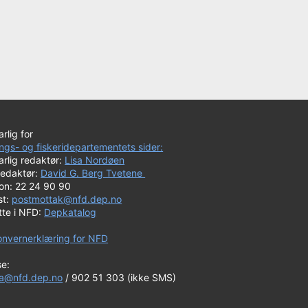
rlig for
ngs- og fiskeridepartementets sider:
rlig redaktør:
Lisa Nordøen
redaktør:
David G. Berg Tvetene
fon: 22 24 90 90
st:
postmottak@nfd.dep.no
tte i NFD:
Depkatalog
onvernerklæring for NFD
se:
a@nfd.dep.no
/ 902 51 303 (ikke SMS)