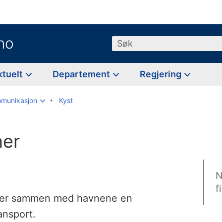
no
Søk
ktuelt
Departement
Regjering
mmunikasjon
Kyst
ner
N
f
g er sammen med havnene en
ransport.