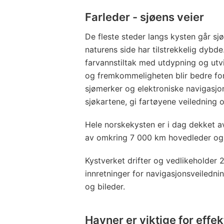
Farleder - sjøens veier
De fleste steder langs kysten går sj
naturens side har tilstrekkelig dybd
farvannstiltak med utdypning og utvi
og fremkommeligheten blir bedre for fe
sjømerker og elektroniske navigasj
sjøkartene, gi fartøyene veiledning 
Hele norskekysten er i dag dekket av
av omkring 7 000 km hovedleder og
Kystverket drifter og vedlikeholder 
innretninger for navigasjonsveiledni
og bileder.
Havner er viktige for effek