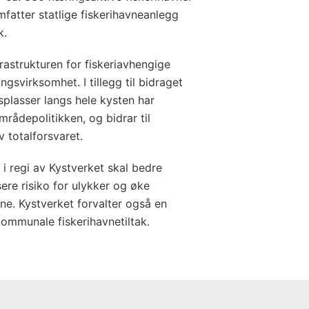
fatter statlige fiskerihavneanlegg
k.
frastrukturen for fiskeriavhengige
gsvirksomhet. I tillegg til bidraget
splasser langs hele kysten har
mrådepolitikken, og bidrar til
 totalforsvaret.
i regi av Kystverket skal bedre
ere risiko for ulykker og øke
ene. Kystverket forvalter også en
kommunale fiskerihavnetiltak.