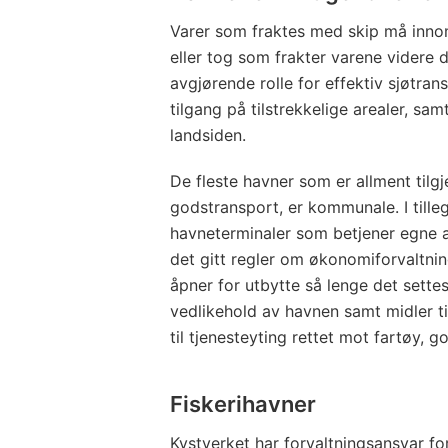
Varer som fraktes med skip må innom 
eller tog som frakter varene videre d
avgjørende rolle for effektiv sjøtrans
tilgang på tilstrekkelige arealer, sam
landsiden.
De fleste havner som er allment tilg
godstransport, er kommunale. I till
havneterminaler som betjener egne a
det gitt regler om økonomiforvaltn
åpner for utbytte så lenge det settes 
vedlikehold av havnen samt midler ti
til tjenesteyting rettet mot fartøy, 
Fiskerihavner
Kystverket har forvaltningsansvar fo