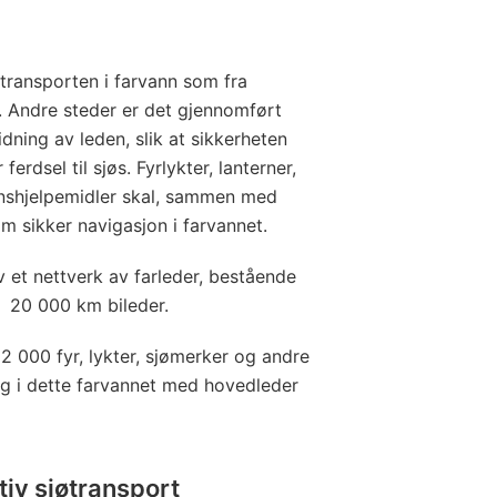
øtransporten i farvann som fra
e. Andre steder er det gjennomført
dning av leden, slik at sikkerheten
rdsel til sjøs. Fyrlykter, lanterner,
onshjelpemidler skal, sammen med
om sikker navigasjon i farvannet.
 et nettverk av farleder, bestående
 20 000 km bileder.
22 000 fyr, lykter, sjømerker og andre
ng i dette farvannet med hovedleder
tiv sjøtransport