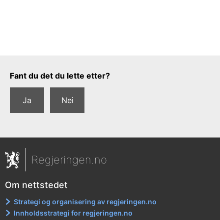
Tilbakemeldingsskjema
Fant du det du lette etter?
Ja
Nei
Regjeringen.no
Om nettstedet
Strategi og organisering av regjeringen.no
Innholdsstrategi for regjeringen.no