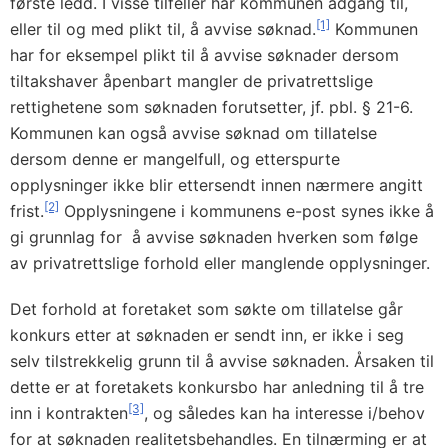
første ledd. I visse tilfeller har kommunen adgang til,
[1]
eller til og med plikt til, å avvise søknad.
Kommunen
har for eksempel plikt til å avvise søknader dersom
tiltakshaver åpenbart mangler de privatrettslige
rettighetene som søknaden forutsetter, jf. pbl. § 21-6.
Kommunen kan også avvise søknad om tillatelse
dersom denne er mangelfull, og etterspurte
opplysninger ikke blir ettersendt innen nærmere angitt
[2]
frist.
Opplysningene i kommunens e-post synes ikke å
gi grunnlag for å avvise søknaden hverken som følge
av privatrettslige forhold eller manglende opplysninger.
Det forhold at foretaket som søkte om tillatelse går
konkurs etter at søknaden er sendt inn, er ikke i seg
selv tilstrekkelig grunn til å avvise søknaden. Årsaken til
dette er at foretakets konkursbo har anledning til å tre
[3]
inn i kontrakten
, og således kan ha interesse i/behov
for at søknaden realitetsbehandles. En tilnærming er at