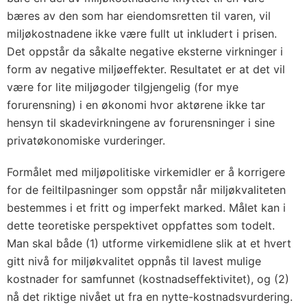
bæres av den som har eiendomsretten til varen, vil
miljøkostnadene ikke være fullt ut inkludert i prisen.
Det oppstår da såkalte negative eksterne virkninger i
form av negative miljøeffekter. Resultatet er at det vil
være for lite miljøgoder tilgjengelig (for mye
forurensning) i en økonomi hvor aktørene ikke tar
hensyn til skadevirkningene av forurensninger i sine
privatøkonomiske vurderinger.
Formålet med miljøpolitiske virkemidler er å korrigere
for de feiltilpasninger som oppstår når miljøkvaliteten
bestemmes i et fritt og imperfekt marked. Målet kan i
dette teoretiske perspektivet oppfattes som todelt.
Man skal både (1) utforme virkemidlene slik at et hvert
gitt nivå for miljøkvalitet oppnås til lavest mulige
kostnader for samfunnet (kostnadseffektivitet), og (2)
nå det
riktige
nivået ut fra en nytte-kostnadsvurdering.