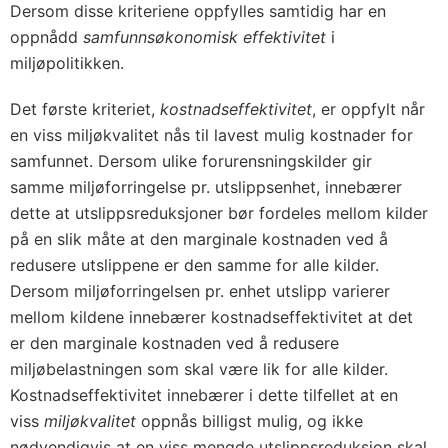
Dersom disse kriteriene oppfylles samtidig har en
oppnådd
samfunnsøkonomisk effektivitet
i
miljøpolitikken.
Det første kriteriet,
kostnadseffektivitet
, er oppfylt når
en viss miljøkvalitet nås til lavest mulig kostnader for
samfunnet. Dersom ulike forurensningskilder gir
samme miljøforringelse pr. utslippsenhet, innebærer
dette at utslippsreduksjoner bør fordeles mellom kilder
på en slik måte at den marginale kostnaden ved å
redusere utslippene er den samme for alle kilder.
Dersom miljøforringelsen pr. enhet utslipp varierer
mellom kildene innebærer kostnadseffektivitet at det
er den marginale kostnaden ved å redusere
miljøbelastningen som skal være lik for alle kilder.
Kostnadseffektivitet innebærer i dette tilfellet at en
viss
miljøkvalitet
oppnås billigst mulig, og ikke
nødvendigvis at en viss mengde utslippsreduksjon skal