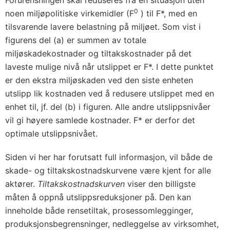
Forurensningen skal reduseres fra en situasjon uten
0
noen miljøpolitiske virkemidler (F
) til F*, med en
tilsvarende lavere belastning på miljøet. Som vist i
figurens del (a) er summen av totale
miljøskadekostnader og tiltakskostnader på det
laveste mulige nivå når utslippet er F*. I dette punktet
er den ekstra miljøskaden ved den siste enheten
utslipp lik kostnaden ved å redusere utslippet med en
enhet til, jf. del (b) i figuren. Alle andre utslippsnivåer
vil gi høyere samlede kostnader. F* er derfor det
optimale utslippsnivået.
Siden vi her har forutsatt full informasjon, vil både de
skade- og tiltakskostnadskurvene være kjent for alle
aktører.
Tiltakskostnadskurven
viser den billigste
måten å oppnå utslippsreduksjoner på. Den kan
inneholde både rensetiltak, prosessomlegginger,
produksjonsbegrensninger, nedleggelse av virksomhet,