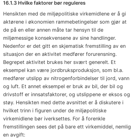
16.1.3 Hvilke faktorer bør reguleres
Hensikten med de miljøpolitiske virkemidlene er å gi
aktørene i økonomien rammebetingelser som gjør at
de på en eller annen måte tar hensyn til de
miljømessige konsekvensene av sine handlinger.
Nedenfor er det gitt en skjematisk fremstilling av en
situasjon der en aktivitet medfører forurensning.
Begrepet
aktivitet
brukes her svært generelt. Et
eksempel kan være jordbruksproduksjon, som bl.a.
medfører utslipp av nitrogenforbindelser til jord, vann
og luft. Et annet eksempel er bruk av bil, der bil og
drivstoff er innsatsfaktorer, og utslippene er eksos og
støy. Hensikten med dette avsnittet er å diskutere i
hvilket trinn i figuren under de miljøpolitiske
virkemidlene bør iverksettes. For å forenkle
fremstillingen sees det på bare ett virkemiddel, nemlig
en avgift: