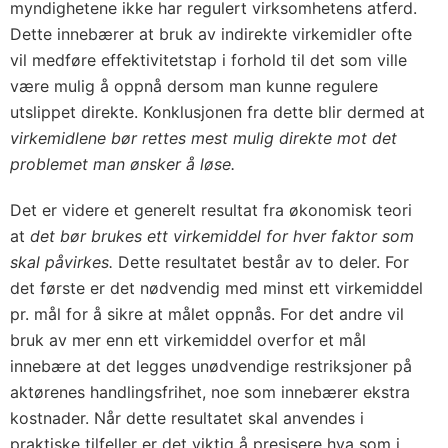
myndighetene ikke har regulert virksomhetens atferd.
Dette innebærer at bruk av indirekte virkemidler ofte
vil medføre effektivitetstap i forhold til det som ville
være mulig å oppnå dersom man kunne regulere
utslippet direkte. Konklusjonen fra dette blir dermed at
virkemidlene bør rettes mest mulig direkte mot det
problemet man ønsker å løse.
Det er videre et generelt resultat fra økonomisk teori
at
det bør brukes ett virkemiddel for hver faktor som
skal påvirkes.
Dette resultatet består av to deler. For
det første er det nødvendig med minst ett virkemiddel
pr. mål for å sikre at målet oppnås. For det andre vil
bruk av mer enn ett virkemiddel overfor et mål
innebære at det legges unødvendige restriksjoner på
aktørenes handlingsfrihet, noe som innebærer ekstra
kostnader. Når dette resultatet skal anvendes i
praktiske tilfeller er det viktig å presisere hva som i