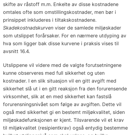
skifte av råstoff m.m. Enkelte av disse kostnadene
omtales ofte som omstillingskostnader, men bør i
prinsippet inkluderes i tiltakskostnadene.
Skadekostnadskurven
viser de samlede miljøskader
som utslippet forårsaker. For en nærmere utdyping av
hva som ligger bak disse kurvene i praksis vises til
avsnitt 16.4
.
Utslippene vil videre med de valgte forutsetningene
kunne observeres med full sikkerhet og uten
kostnader. I en slik situasjon vil en gitt avgift med
sikkerhet slå ut i en gitt reaksjon fra den forurensende
virksomhet, slik at en med sikkerhet kan fastslå
forurensningsnivået som følge av avgiften. Dette vil
også med sikkerhet gi en bestemt miljøkvalitet, siden
miljøskadefunksjonen er kjent. Tilsvarende vil et krav
til miljøkvalitet (resipientkrav) også entydig bestemme