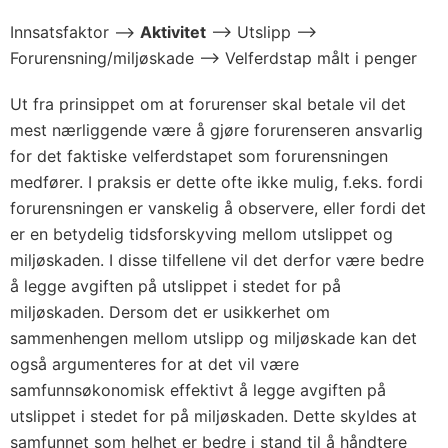
Innsatsfaktor ––>
Aktivitet
––> Utslipp ––>
Forurensning/miljøskade ––> Velferdstap målt i penger
Ut fra prinsippet om at forurenser skal betale vil det
mest nærliggende være å gjøre forurenseren ansvarlig
for det faktiske velferdstapet som forurensningen
medfører. I praksis er dette ofte ikke mulig, f.eks. fordi
forurensningen er vanskelig å observere, eller fordi det
er en betydelig tidsforskyving mellom utslippet og
miljøskaden. I disse tilfellene vil det derfor være bedre
å legge avgiften på utslippet i stedet for på
miljøskaden. Dersom det er usikkerhet om
sammenhengen mellom utslipp og miljøskade kan det
også argumenteres for at det vil være
samfunnsøkonomisk effektivt å legge avgiften på
utslippet i stedet for på miljøskaden. Dette skyldes at
samfunnet som helhet er bedre i stand til å håndtere