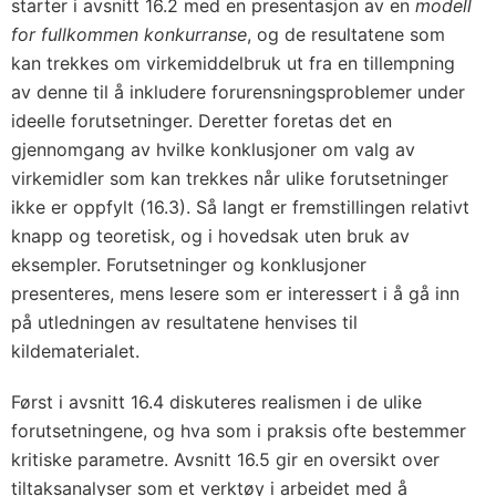
starter i
avsnitt 16.2
med en presentasjon av en
modell
for fullkommen konkurranse
, og de resultatene som
kan trekkes om virkemiddelbruk ut fra en tillempning
av denne til å inkludere forurensningsproblemer under
ideelle forutsetninger. Deretter foretas det en
gjennomgang av hvilke konklusjoner om valg av
virkemidler som kan trekkes når ulike forutsetninger
ikke er oppfylt (16.3). Så langt er fremstillingen relativt
knapp og teoretisk, og i hovedsak uten bruk av
eksempler. Forutsetninger og konklusjoner
presenteres, mens lesere som er interessert i å gå inn
på utledningen av resultatene henvises til
kildematerialet.
Først i
avsnitt 16.4
diskuteres realismen i de ulike
forutsetningene, og hva som i praksis ofte bestemmer
kritiske parametre.
Avsnitt 16.5
gir en oversikt over
tiltaksanalyser som et verktøy i arbeidet med å