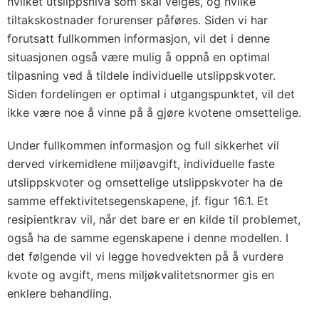
hvilket utslippsnivå som skal velges, og hvilke
tiltakskostnader forurenser påføres. Siden vi har
forutsatt fullkommen informasjon, vil det i denne
situasjonen også være mulig å oppnå en optimal
tilpasning ved å tildele individuelle utslippskvoter.
Siden fordelingen er optimal i utgangspunktet, vil det
ikke være noe å vinne på å gjøre kvotene omsettelige.
Under fullkommen informasjon og full sikkerhet vil
derved virkemidlene miljøavgift, individuelle faste
utslippskvoter og omsettelige utslippskvoter ha de
samme effektivitetsegenskapene, jf. figur 16.1. Et
resipientkrav vil, når det bare er en kilde til problemet,
også ha de samme egenskapene i denne modellen. I
det følgende vil vi legge hovedvekten på å vurdere
kvote og avgift, mens miljøkvalitetsnormer gis en
enklere behandling.