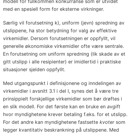
modell for fullkommen konkurranse som er utvidet
med en spesiell form for eksterne virkninger.
Særlig vil forutsetning k), uniform (jevn) spredning av
utslippene, ha stor betydning for valg av effektive
virkemidler. Dersom forutsetningen er oppfyllt, vil
generelle økonomiske virkemidler ofte være sentrale.
En forutsetning om uniform spredning (lik skade av et
gitt utslipp i alle resipienter) er imidlertid i praktiske
situasjoner sjelden oppfyllt.
Med utgangspunkt i definisjonene og inndelingen av
virkemidler i
avsnitt 3.1
i del I, synes det å være tre
prinsippielt forskjellige virkemidler som bør drøftes i
en slik modell. For det første kan en bruke en
avgift
hvor myndighetene krever betaling f.eks. for et utslipp.
For det andre kan myndighetene fastsette
kvoter
som
legger kvantitativ beskrankning på utslippene. Med