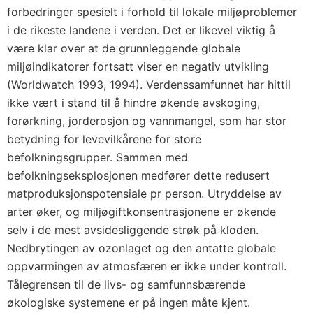
forbedringer spesielt i forhold til lokale miljøproblemer
i de rikeste landene i verden. Det er likevel viktig å
være klar over at de grunnleggende globale
miljøindikatorer fortsatt viser en negativ utvikling
(Worldwatch 1993, 1994). Verdenssamfunnet har hittil
ikke vært i stand til å hindre økende avskoging,
forørkning, jorderosjon og vannmangel, som har stor
betydning for levevilkårene for store
befolkningsgrupper. Sammen med
befolkningseksplosjonen medfører dette redusert
matproduksjonspotensiale pr person. Utryddelse av
arter øker, og miljøgiftkonsentrasjonene er økende
selv i de mest avsidesliggende strøk på kloden.
Nedbrytingen av ozonlaget og den antatte globale
oppvarmingen av atmosfæren er ikke under kontroll.
Tålegrensen til de livs- og samfunnsbærende
økologiske systemene er på ingen måte kjent.