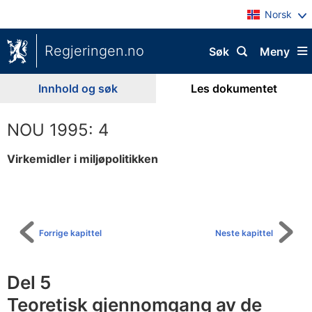
Norsk
Regjeringen.no
Søk
Meny
Innhold og søk
Les dokumentet
NOU 1995: 4
Virkemidler i miljøpolitikken
Til
innholdsfortegnelse
Forrige kapittel
Neste kapittel
Del 5
Teoretisk gjennomgang av de