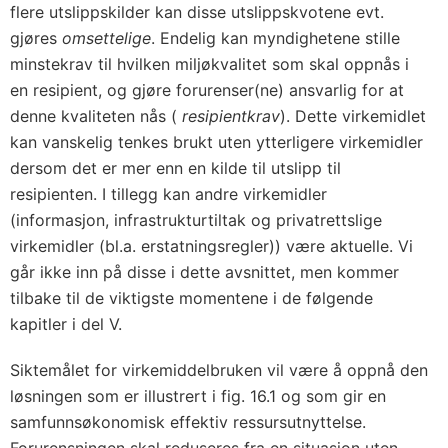
flere utslippskilder kan disse utslippskvotene evt.
gjøres
omsettelige
. Endelig kan myndighetene stille
minstekrav til hvilken miljøkvalitet som skal oppnås i
en resipient, og gjøre forurenser(ne) ansvarlig for at
denne kvaliteten nås (
resipientkrav
). Dette virkemidlet
kan vanskelig tenkes brukt uten ytterligere virkemidler
dersom det er mer enn en kilde til utslipp til
resipienten. I tillegg kan andre virkemidler
(informasjon, infrastrukturtiltak og privatrettslige
virkemidler (bl.a. erstatningsregler)) være aktuelle. Vi
går ikke inn på disse i dette avsnittet, men kommer
tilbake til de viktigste momentene i de følgende
kapitler i del V.
Siktemålet for virkemiddelbruken vil være å oppnå den
løsningen som er illustrert i fig. 16.1 og som gir en
samfunnsøkonomisk effektiv ressursutnyttelse.