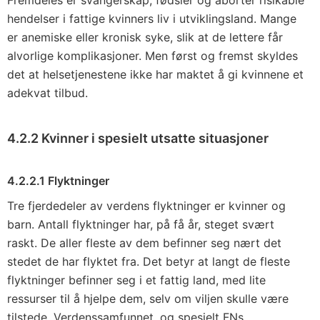
Fremdeles er svangerskap, fødsler og aborter risikable
hendelser i fattige kvinners liv i utviklingsland. Mange
er anemiske eller kronisk syke, slik at de lettere får
alvorlige komplikasjoner. Men først og fremst skyldes
det at helsetjenestene ikke har maktet å gi kvinnene et
adekvat tilbud.
4.2.2 Kvinner i spesielt utsatte situasjoner
4.2.2.1 Flyktninger
Tre fjerdedeler av verdens flyktninger er kvinner og
barn. Antall flyktninger har, på få år, steget svært
raskt. De aller fleste av dem befinner seg nært det
stedet de har flyktet fra. Det betyr at langt de fleste
flyktninger befinner seg i et fattig land, med lite
ressurser til å hjelpe dem, selv om viljen skulle være
tilstede. Verdenssamfunnet, og spesielt FNs