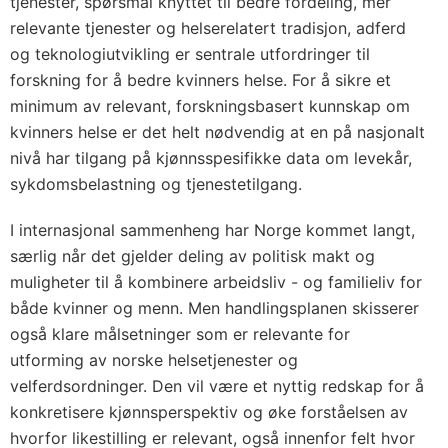
tjenester, spørsmål knyttet til bedre fordeling, mer
relevante tjenester og helserelatert tradisjon, adferd
og teknologiutvikling er sentrale utfordringer til
forskning for å bedre kvinners helse. For å sikre et
minimum av relevant, forskningsbasert kunnskap om
kvinners helse er det helt nødvendig at en på nasjonalt
nivå har tilgang på kjønnsspesifikke data om levekår,
sykdomsbelastning og tjenestetilgang.
I internasjonal sammenheng har Norge kommet langt,
særlig når det gjelder deling av politisk makt og
muligheter til å kombinere arbeidsliv - og familieliv for
både kvinner og menn. Men handlingsplanen skisserer
også klare målsetninger som er relevante for
utforming av norske helsetjenester og
velferdsordninger. Den vil være et nyttig redskap for å
konkretisere kjønnsperspektiv og øke forståelsen av
hvorfor likestilling er relevant, også innenfor felt hvor