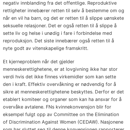
negativ innblanding fra det offentlige. Reproduktive
rettigheter innebærer retten til selv å bestemme om og
når en vil ha barn, og det er retten til å slippe uønskete
seksuelle relasjoner. Det er også retten til å slippe å
sette liv og helse i unødig i fare i forbindelse med
reproduksjon. Det siste innebærer også retten til å
nyte godt av vitenskapelige framskritt.
Et kjerneproblem når det gjelder
menneskerettighetene, er at lovgivning ikke har stor
verdi hvis det ikke finnes virkemidler som kan sette
den i kraft. Effektiv overvåkning er nødvendig for å
sikre at menneskerettighetene beskyttes. Derfor er det
etablert komiteer og organer som kan ha ansvar for å
overvåke avtalene. FNs kvinnekonvensjon blir for
eksempel fulgt opp av Committee on the Elimination
of Discrimination Against Women (CEDAW). Nasjonene
som har sluttet seg til denne konvensjonen rapporterer