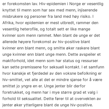
er forekomsten lav. Hiv-epidemien i Norge er vesentlig
knyttet til menn som har sex med menn, injiserende
misbrukere og personer fra land med høy risiko. I
Afrika, hvor epidemien er mest utbredt, rammer den
vesentlig heterofile, og totalt sett er like mange
kvinner som menn rammet. Men blant de unge er det
allerede høyere forekomst av hiv-positive blant
kvinner enn blant menn, og smitte øker raskere blant
unge kvinner enn blant unge menn. Dette avspeiler et
maktforhold, idet menn som har status og ressurser
kan sette premissene for seksuell kontakt. I et samfunn
hvor kanskje et fjerdedel av den voksne befolkning er
hiv-smittet, vet alle at det er mindre sjanse for å være
smittet jo yngre en er. Unge jenter blir derfor
foretrukket, og menn har i mye større grad et valg i
forhold til seksualitet. Dette fører til at overvekten av
jenter øker ytterligere blant de unge hiv-positive.