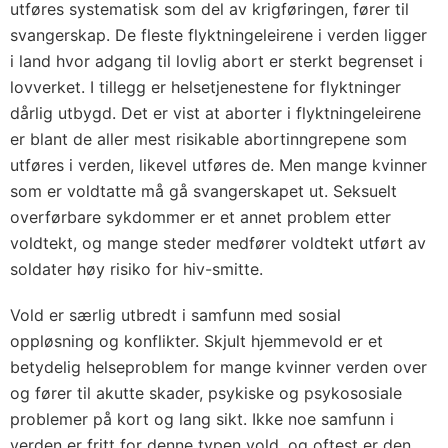
utføres systematisk som del av krigføringen, fører til
svangerskap. De fleste flyktningeleirene i verden ligger
i land hvor adgang til lovlig abort er sterkt begrenset i
lovverket. I tillegg er helsetjenestene for flyktninger
dårlig utbygd. Det er vist at aborter i flyktningeleirene
er blant de aller mest risikable abortinngrepene som
utføres i verden, likevel utføres de. Men mange kvinner
som er voldtatte må gå svangerskapet ut. Seksuelt
overførbare sykdommer er et annet problem etter
voldtekt, og mange steder medfører voldtekt utført av
soldater høy risiko for hiv-smitte.
Vold er særlig utbredt i samfunn med sosial
oppløsning og konflikter. Skjult hjemmevold er et
betydelig helseproblem for mange kvinner verden over
og fører til akutte skader, psykiske og psykososiale
problemer på kort og lang sikt. Ikke noe samfunn i
verden er fritt for denne typen vold, og oftest er den