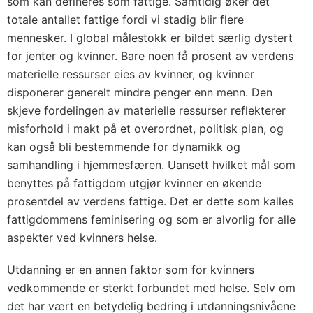
som kan defineres som fattige. Samtidig øker det
totale antallet fattige fordi vi stadig blir flere
mennesker. I global målestokk er bildet særlig dystert
for jenter og kvinner. Bare noen få prosent av verdens
materielle ressurser eies av kvinner, og kvinner
disponerer generelt mindre penger enn menn. Den
skjeve fordelingen av materielle ressurser reflekterer
misforhold i makt på et overordnet, politisk plan, og
kan også bli bestemmende for dynamikk og
samhandling i hjemmesfæren. Uansett hvilket mål som
benyttes på fattigdom utgjør kvinner en økende
prosentdel av verdens fattige. Det er dette som kalles
fattigdommens feminisering og som er alvorlig for alle
aspekter ved kvinners helse.
Utdanning er en annen faktor som for kvinners
vedkommende er sterkt forbundet med helse. Selv om
det har vært en betydelig bedring i utdanningsnivåene