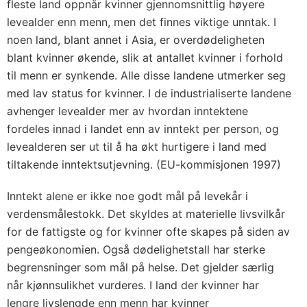
fleste land oppnår kvinner gjennomsnittlig høyere
levealder enn menn, men det finnes viktige unntak. I
noen land, blant annet i Asia, er overdødeligheten
blant kvinner økende, slik at antallet kvinner i forhold
til menn er synkende. Alle disse landene utmerker seg
med lav status for kvinner. I de industrialiserte landene
avhenger levealder mer av hvordan inntektene
fordeles innad i landet enn av inntekt per person, og
levealderen ser ut til å ha økt hurtigere i land med
tiltakende inntektsutjevning. (EU-kommisjonen 1997)
Inntekt alene er ikke noe godt mål på levekår i
verdensmålestokk. Det skyldes at materielle livsvilkår
for de fattigste og for kvinner ofte skapes på siden av
pengeøkonomien. Også dødelighetstall har sterke
begrensninger som mål på helse. Det gjelder særlig
når kjønnsulikhet vurderes. I land der kvinner har
lengre livslengde enn menn har kvinner