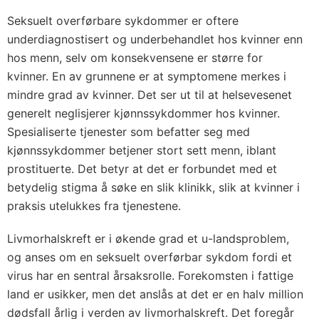
Seksuelt overførbare sykdommer er oftere
underdiagnostisert og underbehandlet hos kvinner enn
hos menn, selv om konsekvensene er større for
kvinner. En av grunnene er at symptomene merkes i
mindre grad av kvinner. Det ser ut til at helsevesenet
generelt neglisjerer kjønnssykdommer hos kvinner.
Spesialiserte tjenester som befatter seg med
kjønnssykdommer betjener stort sett menn, iblant
prostituerte. Det betyr at det er forbundet med et
betydelig stigma å søke en slik klinikk, slik at kvinner i
praksis utelukkes fra tjenestene.
Livmorhalskreft er i økende grad et u-landsproblem,
og anses om en seksuelt overførbar sykdom fordi et
virus har en sentral årsaksrolle. Forekomsten i fattige
land er usikker, men det anslås at det er en halv million
dødsfall årlig i verden av livmorhalskreft. Det foregår