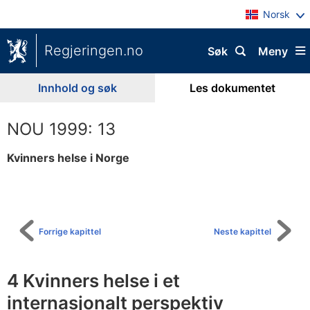
Norsk
Regjeringen.no
Søk
Meny
Innhold og søk
Les dokumentet
NOU 1999: 13
Kvinners helse i Norge
Til
innholdsfortegnelse
Forrige kapittel
Neste kapittel
4 Kvinners helse i et
internasjonalt perspektiv