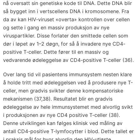
nå oversatt sin genetiske kode til DNA. Dette DNA blir
så bygget inn i vertscellens DNA i kromosomene. Fra
da av kan HIV-viruset «overta» kontrollen over cellen
og sette i gang en massiv produksjon av nye
viruspartikler. Disse forlater den smittede cellen som
dør i løpet av 1–2 døgn, for så å invadere nye CD4-
positive T-celler. Dette fører til en massiv og
vedvarende ødeleggelse av CD4-positive T-celler (36).
Over lang tid vil pasientens immunsystem nesten klare
å holde tritt med ødeleggelsen ved å produsere nye T-
celler, men gradvis svikter denne kompensatoriske
mekanismen (37,38). Resultatet blir en gradvis
ødeleggelse av hele immunsystemet med alvorlig svikt
i produksjonen av nye CD4 positive T-celler (38).
Denne utviklingen kan følges klinisk ved måling av
antall CD4-positive T-lymfocytter i blod. Dette tallet er
i praksis mål for hvor alvorlig den HIV-utløste