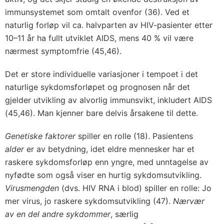
immunsystemet som omtalt ovenfor (36). Ved et
naturlig forløp vil ca. halvparten av HIV-pasienter etter
10–11 år ha fullt utviklet AIDS, mens 40 % vil være
nærmest symptomfrie (45,46).
Det er store individuelle variasjoner i tempoet i det
naturlige sykdomsforløpet og prognosen når det
gjelder utvikling av alvorlig immunsvikt, inkludert AIDS
(45,46). Man kjenner bare delvis årsakene til dette.
Genetiske faktorer
spiller en rolle (18). Pasientens
alder
er av betydning, idet eldre mennesker har et
raskere sykdomsforløp enn yngre, med unntagelse av
nyfødte som også viser en hurtig sykdomsutvikling.
Virusmengden
(dvs. HIV RNA i blod) spiller en rolle: Jo
mer virus, jo raskere sykdomsutvikling (47).
Nærvær
av en del andre sykdommer
, særlig