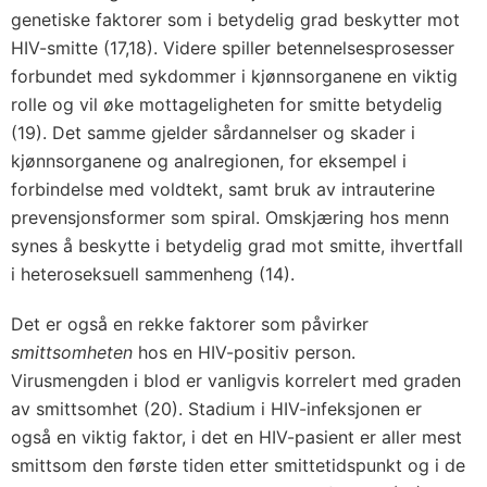
genetiske faktorer som i betydelig grad beskytter mot
HIV-smitte (17,18). Videre spiller betennelsesprosesser
forbundet med sykdommer i kjønnsorganene en viktig
rolle og vil øke mottageligheten for smitte betydelig
(19). Det samme gjelder sårdannelser og skader i
kjønnsorganene og analregionen, for eksempel i
forbindelse med voldtekt, samt bruk av intrauterine
prevensjonsformer som spiral. Omskjæring hos menn
synes å beskytte i betydelig grad mot smitte, ihvertfall
i heteroseksuell sammenheng (14).
Det er også en rekke faktorer som påvirker
smittsomheten
hos en HIV-positiv person.
Virusmengden i blod er vanligvis korrelert med graden
av smittsomhet (20). Stadium i HIV-infeksjonen er
også en viktig faktor, i det en HIV-pasient er aller mest
smittsom den første tiden etter smittetidspunkt og i de