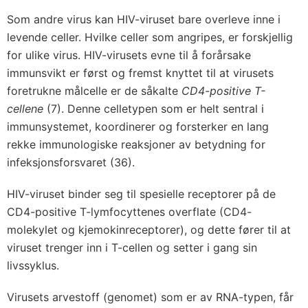
Som andre virus kan HIV-viruset bare overleve inne i
levende celler. Hvilke celler som angripes, er forskjellig
for ulike virus. HIV-virusets evne til å forårsake
immunsvikt er først og fremst knyttet til at virusets
foretrukne målcelle er de såkalte
CD4-positive T-
cellene
(7). Denne celletypen som er helt sentral i
immunsystemet, koordinerer og forsterker en lang
rekke immunologiske reaksjoner av betydning for
infeksjonsforsvaret (36).
HIV-viruset binder seg til spesielle receptorer på de
CD4-positive T-lymfocyttenes overflate (CD4-
molekylet og kjemokinreceptorer), og dette fører til at
viruset trenger inn i T-cellen og setter i gang sin
livssyklus.
Virusets arvestoff (genomet) som er av RNA-typen, får