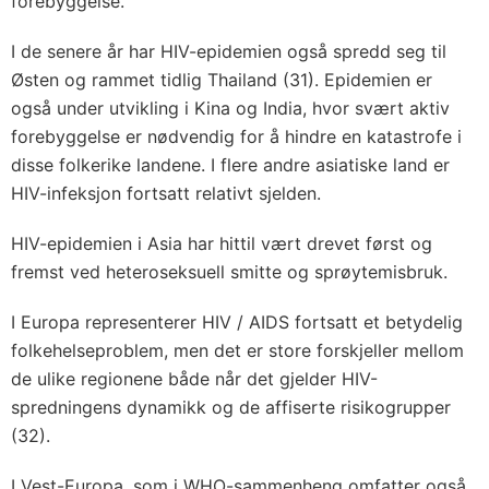
forebyggelse.
I de senere år har HIV-epidemien også spredd seg til
Østen og rammet tidlig Thailand (31). Epidemien er
også under utvikling i Kina og India, hvor svært aktiv
forebyggelse er nødvendig for å hindre en katastrofe i
disse folkerike landene. I flere andre asiatiske land er
HIV-infeksjon fortsatt relativt sjelden.
HIV-epidemien i Asia har hittil vært drevet først og
fremst ved heteroseksuell smitte og sprøytemisbruk.
I Europa representerer HIV / AIDS fortsatt et betydelig
folkehelseproblem, men det er store forskjeller mellom
de ulike regionene både når det gjelder HIV-
spredningens dynamikk og de affiserte risikogrupper
(32).
I Vest-Europa, som i WHO-sammenheng omfatter også