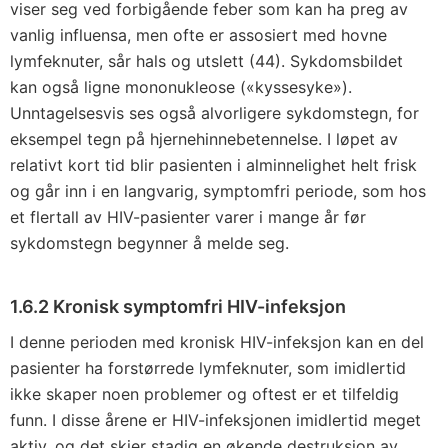
viser seg ved forbigående feber som kan ha preg av
vanlig influensa, men ofte er assosiert med hovne
lymfeknuter, sår hals og utslett (44). Sykdomsbildet
kan også ligne mononukleose («kyssesyke»).
Unntagelsesvis ses også alvorligere sykdomstegn, for
eksempel tegn på hjernehinnebetennelse. I løpet av
relativt kort tid blir pasienten i alminnelighet helt frisk
og går inn i en langvarig, symptomfri periode, som hos
et flertall av HIV-pasienter varer i mange år før
sykdomstegn begynner å melde seg.
1.6.2 Kronisk symptomfri HIV-infeksjon
I denne perioden med kronisk HIV-infeksjon kan en del
pasienter ha forstørrede lymfeknuter, som imidlertid
ikke skaper noen problemer og oftest er et tilfeldig
funn. I disse årene er HIV-infeksjonen imidlertid meget
aktiv, og det skjer stadig en økende destruksjon av