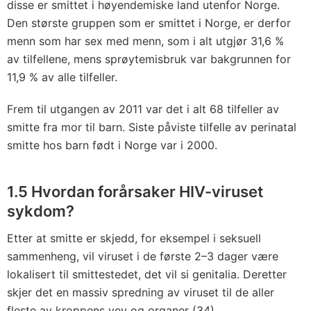
disse er smittet i høyendemiske land utenfor Norge.
Den største gruppen som er smittet i Norge, er derfor
menn som har sex med menn, som i alt utgjør 31,6 %
av tilfellene, mens sprøytemisbruk var bakgrunnen for
11,9 % av alle tilfeller.
Frem til utgangen av 2011 var det i alt 68 tilfeller av
smitte fra mor til barn. Siste påviste tilfelle av perinatal
smitte hos barn født i Norge var i 2000.
1.5 Hvordan forårsaker HIV-viruset
sykdom?
Etter at smitte er skjedd, for eksempel i seksuell
sammenheng, vil viruset i de første 2–3 dager være
lokalisert til smittestedet, det vil si genitalia. Deretter
skjer det en massiv spredning av viruset til de aller
fleste av kroppens vev og organer (34).