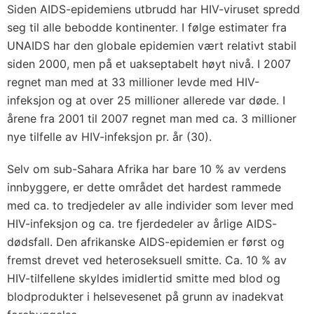
Siden AIDS-epidemiens utbrudd har HIV-viruset spredd
seg til alle bebodde kontinenter. I følge estimater fra
UNAIDS har den globale epidemien vært relativt stabil
siden 2000, men på et uakseptabelt høyt nivå. I 2007
regnet man med at 33 millioner levde med HIV-
infeksjon og at over 25 millioner allerede var døde. I
årene fra 2001 til 2007 regnet man med ca. 3 millioner
nye tilfelle av HIV-infeksjon pr. år (30).
Selv om sub-Sahara Afrika har bare 10 % av verdens
innbyggere, er dette området det hardest rammede
med ca. to tredjedeler av alle individer som lever med
HIV-infeksjon og ca. tre fjerdedeler av årlige AIDS-
dødsfall. Den afrikanske AIDS-epidemien er først og
fremst drevet ved heteroseksuell smitte. Ca. 10 % av
HIV-tilfellene skyldes imidlertid smitte med blod og
blodprodukter i helsevesenet på grunn av inadekvat