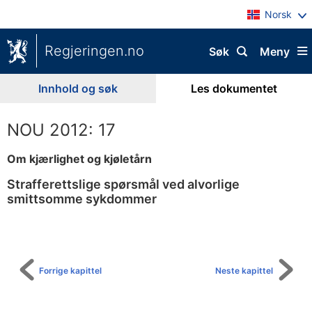
Norsk
Regjeringen.no
Søk
Meny
Innhold og søk
Les dokumentet
NOU 2012: 17
Om kjærlighet og kjøletårn
Strafferettslige spørsmål ved alvorlige
smittsomme sykdommer
Til
innholdsfortegnelse
Forrige kapittel
Neste kapittel