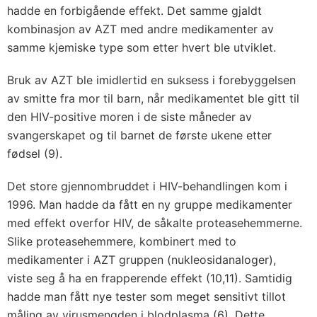
hadde en forbigående effekt. Det samme gjaldt
kombinasjon av AZT med andre medikamenter av
samme kjemiske type som etter hvert ble utviklet.
Bruk av AZT ble imidlertid en suksess i forebyggelsen
av smitte fra mor til barn, når medikamentet ble gitt til
den HIV-positive moren i de siste måneder av
svangerskapet og til barnet de første ukene etter
fødsel (9).
Det store gjennombruddet i HIV-behandlingen kom i
1996. Man hadde da fått en ny gruppe medikamenter
med effekt overfor HIV, de såkalte proteasehemmerne.
Slike proteasehemmere, kombinert med to
medikamenter i AZT gruppen (nukleosidanaloger),
viste seg å ha en frapperende effekt (10,11). Samtidig
hadde man fått nye tester som meget sensitivt tillot
måling av virusmengden i blodplasma (6). Dette