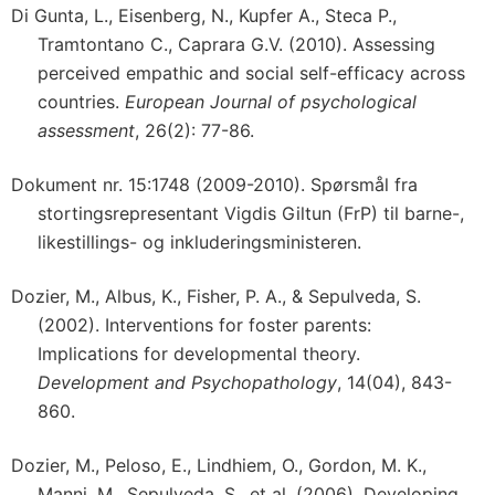
Di Gunta, L., Eisenberg, N., Kupfer A., Steca P.,
Tramtontano C., Caprara G.V. (2010). Assessing
perceived empathic and social self-efficacy across
countries.
European Journal of psychological
assessment
, 26(2): 77-86.
Dokument nr. 15:1748 (2009-2010). Spørsmål fra
stortingsrepresentant Vigdis Giltun (FrP) til barne-,
likestillings- og inkluderingsministeren.
Dozier, M., Albus, K., Fisher, P. A., & Sepulveda, S.
(2002). Interventions for foster parents:
Implications for developmental theory.
Development and Psychopathology
, 14(04), 843-
860.
Dozier, M., Peloso, E., Lindhiem, O., Gordon, M. K.,
Manni, M., Sepulveda, S., et al. (2006). Developing