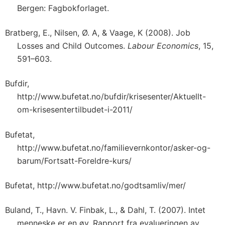
Bergen: Fagbokforlaget.
Bratberg, E., Nilsen, Ø. A, & Vaage, K (2008). Job
Losses and Child Outcomes.
Labour Economics
, 15,
591–603.
Bufdir,
http://www.bufetat.no/bufdir/krisesenter/Aktuellt-
om-krisesentertilbudet-i-2011/
Bufetat,
http://www.bufetat.no/familievernkontor/asker-og-
barum/Fortsatt-Foreldre-kurs/
Bufetat, http://www.bufetat.no/godtsamliv/mer/
Buland, T., Havn. V. Finbak, L., & Dahl, T. (2007). Intet
menneske er en øy. Rapport fra evalueringen av