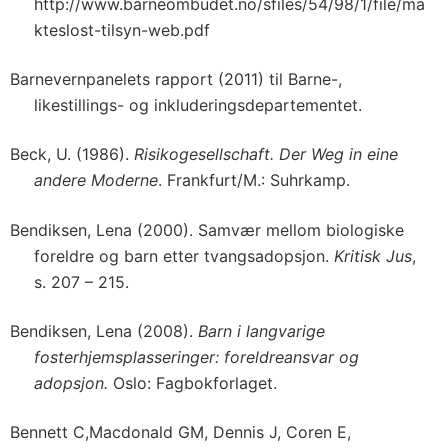
http://www.barneombudet.no/sfiles/54/98/1/file/ma
kteslost-tilsyn-web.pdf
Barnevernpanelets rapport (2011) til Barne-,
likestillings- og inkluderingsdepartementet.
Beck, U. (1986).
Risikogesellschaft. Der Weg in eine
andere Moderne
. Frankfurt/M.: Suhrkamp.
Bendiksen, Lena (2000). Samvær mellom biologiske
foreldre og barn etter tvangsadopsjon.
Kritisk Jus
,
s. 207 – 215.
Bendiksen, Lena (2008).
Barn i langvarige
fosterhjemsplasseringer: foreldreansvar og
adopsjon.
Oslo: Fagbokforlaget.
Bennett C,Macdonald GM, Dennis J, Coren E,