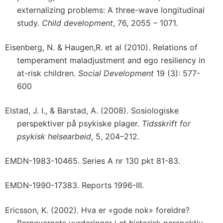
externalizing problems: A three-wave longitudinal
study.
Child development
, 76, 2055 – 1071.
Eisenberg, N. & Haugen,R. et al (2010). Relations of
temperament maladjustment and ego resiliency in
at-risk children.
Social Development
19 (3): 577-
600
Elstad, J. I., & Barstad, A. (2008). Sosiologiske
perspektiver på psykiske plager.
Tidsskrift for
psykisk helsearbeid
, 5, 204–212.
EMDN-1983-10465. Series A nr 130 pkt 81-83.
EMDN-1990-17383. Reports 1996-III.
Ericsson, K. (2002). Hva er «gode nok» foreldre?
Barnevernets vurderinger i et historisk perspektiv.