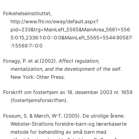
Folkehelseinstituttet,
http://www.fhi.no/eway/default.aspx?
pid=233&trg=MainLeft_5565&MainArea_5661=556
5:0:15,2336:1:0:0:::0:0&MainLeft_5565=5544:90587:
:1:5569:7:::0:0
Fonagy, P. et al.(2002).
Affect regulation,
mentalization, and the development of the self
.
New York: Other Press.
Forskrift om fosterhjem av 18. desember 2003 nr. 1659
(fosterhjemsforskriften).
Fossum, S. & Mørch, W-T. (2005). De utrolige årene:
Webster-Strattons foreldre-barn-og lærerbaserte
metode for behandling av små barn med