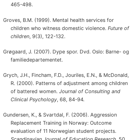
465-498.
Groves, B.M. (1999). Mental health services for
children who witness domestic violence.
Future of
children
, 9(3), 122-132.
Grøgaard, J. (2007). Dype spor. Dvd. Oslo: Barne- og
familiedepartementet.
Grych, J.H., Fincham, F.D., Jouriles, E.N., & McDonald,
R. (2000). Patterns of adjustment among children
of battered women.
Journal of Consulting and
Clinical Psychology
, 68, 84-94.
Gundersen, K., & Svartdal, F. (2006). Aggression
Replacement Training in Norway: Outcome
evaluation of 11 Norwegian student projects.
Scandinavian Journal of Education Research,
50,