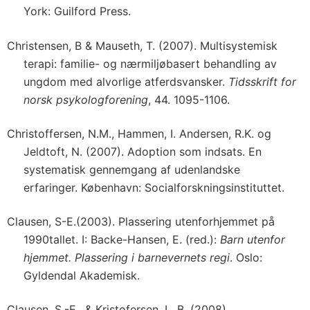
York: Guilford Press.
Christensen, B & Mauseth, T. (2007). Multisystemisk
terapi: familie- og nærmiljøbasert behandling av
ungdom med alvorlige atferdsvansker.
Tidsskrift for
norsk psykologforening
, 44. 1095-1106.
Christoffersen, N.M., Hammen, I. Andersen, R.K. og
Jeldtoft, N. (2007). Adoption som indsats. En
systematisk gennemgang af udenlandske
erfaringer. København: Socialforskningsinstituttet.
Clausen, S-E.(2003). Plassering utenforhjemmet på
1990tallet. I: Backe-Hansen, E. (red.):
Barn utenfor
hjemmet. Plassering i barnevernets regi
. Oslo:
Gyldendal Akademisk.
Clausen, S.-E., & Kristofersen, L. B. (2008).