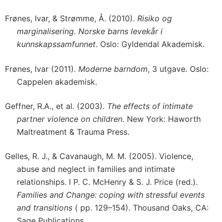
Frønes, Ivar, & Strømme, Å. (2010).
Risiko og
marginalisering. Norske barns levekår i
kunnskapssamfunnet
. Oslo: Gyldendal Akademisk.
Frønes, Ivar (2011).
Moderne barndom
, 3 utgave. Oslo:
Cappelen akademisk.
Geffner, R.A., et al. (2003).
The effects of intimate
partner violence on children
. New York: Haworth
Maltreatment & Trauma Press.
Gelles, R. J., & Cavanaugh, M. M. (2005). Violence,
abuse and neglect in families and intimate
relationships. I P. C. McHenry & S. J. Price (red.).
Families and Change: coping with stressful events
and transitions
( pp. 129–154). Thousand Oaks, CA:
Sage Publications.