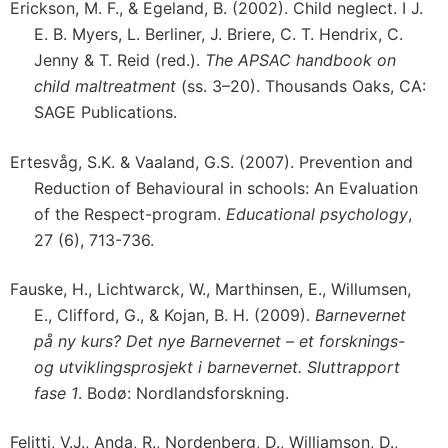
Erickson, M. F., & Egeland, B. (2002). Child neglect. I J.
E. B. Myers, L. Berliner, J. Briere, C. T. Hendrix, C.
Jenny & T. Reid (red.).
The APSAC handbook on
child maltreatment
(ss. 3–20). Thousands Oaks, CA:
SAGE Publications.
Ertesvåg, S.K. & Vaaland, G.S. (2007). Prevention and
Reduction of Behavioural in schools: An Evaluation
of the Respect-program.
Educational psychology
,
27 (6), 713-736.
Fauske, H., Lichtwarck, W., Marthinsen, E., Willumsen,
E., Clifford, G., & Kojan, B. H. (2009).
Barnevernet
på ny kurs? Det nye Barnevernet – et forsknings-
og utviklingsprosjekt i barnevernet. Sluttrapport
fase 1
. Bodø: Nordlandsforskning.
Felitti, V.J., Anda, R., Nordenberg, D., Williamson, D.,