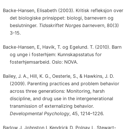
Backe-Hansen, Elisabeth (2003). Kritisk refleksjon over
det biologiske prinsippet: biologi, barnevern og
beslutninger.
Tidsskriftet Norges barnevern
, 80(3)
3-15.
Backe-Hansen, E, Havik, T. og Egelund. T. (2010). Barn
og unge i fosterhjem: Kunnskapsstatus for
fosterhjemsarbeid. Oslo: NOVA.
Bailey, J. A., Hill, K. G., Oesterle, S., & Hawkins, J. D.
(2009). Parenting practices and problem behavior
across three generations: Monitoring, harsh
discipline, and drug use in the intergenerational
transmission of externalizing behavior.
Developmental Psychology
, 45, 1214–1226.
Barlow J, Johnston I, Kendrick D, Polnay L, Stewart-