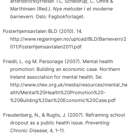
atferdsforstyrrelser. I L. Scheldrup, C. Omre &
Marthinsen (Red.).
Nye metoder i et moderne
barnevern
. Oslo: Fagbokforlaget.
Fosterhjemsavtalen BLD (2010). 14.
http://www.regjeringen.no/upload/BLD/Barnevern/2
011/Fosterhjemsavtalen2011.pdf
Friedli, L. og M. Parsonage (2007). Mental health
promotion: Building an economic case. Northern
Ireland association for mental health. Se:
http://www.chex.org.uk/media/resources/mental_he
alth/Mental%20Health%20Promotion%20-
%20Building%20an%20Economic%20Case.pdf
Freudenberg, N., & Ruglis, J. (2007). Reframing school
dropout as a public health issue.
Preventing
Chronic Disease
, 4, 1–11.