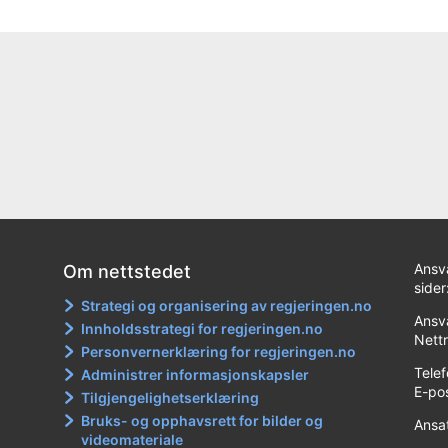
Ansv
Om nettstedet
sider
Strategi og organisering av regjeringen.no
Ansva
Innholdsstrategi for regjeringen.no
Nett
Personvernerklæring for regjeringen.no
Tele
Administrer informasjonskapsler
E-po
Tilgjengelighetserklæring
Bruks- og opphavsrett for bilder og
Ansa
videomateriale