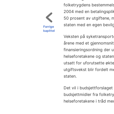
folketrygdens bestemmelse
2004 med en betalingsplik
50 prosent av utgiftene,
staten med en egen bevilg
Forrige
kapittel
Veksten på syketransporto
årene med et gjennomsnitt 
finansieringsordning der 
helseforetakene og staten, 
utsatt for uforutsette økte
utgiftsvekst blir fordelt 
staten.
Det vil i budsjettforslaget
budsjettmidler fra folket
helseforetakene i tråd me