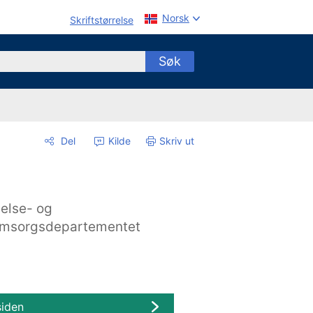
Norsk
Skriftstørrelse
Søk
Del
Kilde
Skriv ut
else- og
msorgsdepartementet
siden