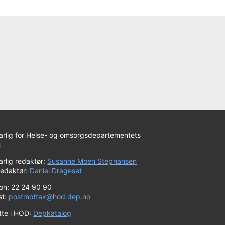
arlig for Helse- og omsorgsdepartementets
:
rlig redaktør:
Susanne Moen Stephansen
redaktør:
Daniel Drageset
fon: 22 24 90 90
st:
postmottak@hod.dep.no
tte i HOD:
Depkatalog