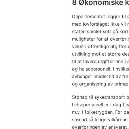
8 Økonomiske 
Departementet legger til 
med lovforslaget ikke vi
staten samlet sett på kort
muligheter for at overføri
vekst i offentlige utgifter
utvikling mot et større de
til at lavere utgifter enn 
og helsepersonell. I hvilke
avhenger imidlertid av fram
og organisering av primær
Stønad til syketransport o
helsepersonell er i dag fi
m.v. i folketrygden. For p
stønad så lenge vilkårene 
overføringen av ansvaret bo