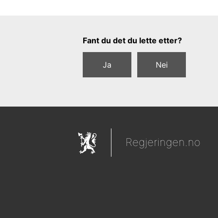
Tilbakemeldingsskjema
Fant du det du lette etter?
Ja
Nei
Regjeringen.no