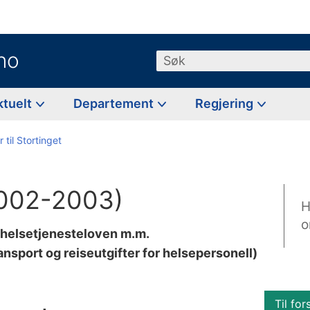
no
Søk
ktuelt
Departement
Regjering
 til Stortinget
(2002-2003)
H
o
thelsetjenesteloven m.m.
nsport og reiseutgifter for helsepersonell)
Til for