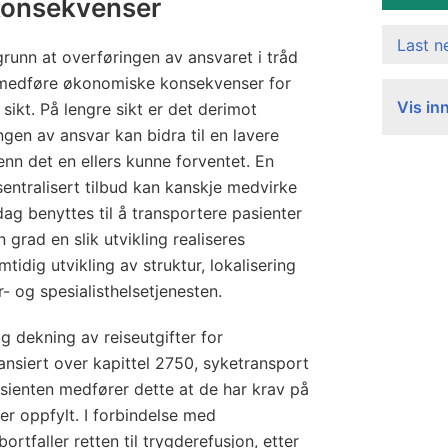
konsekvenser
Last 
grunn at overføringen av ansvaret i tråd
l medføre økonomiske konsekvenser for
Vis in
 sikt. På lengre sikt er det derimot
ngen av ansvar kan bidra til en lavere
 enn det en ellers kunne forventet. En
sentralisert tilbud kan kanskje medvirke
i dag benyttes til å transportere pasienter
n grad en slik utvikling realiseres
tidig utvikling av struktur, lokalisering
- og spesialisthelsetjenesten.
g dekning av reiseutgifter for
nansiert over kapittel 2750, syketransport
asienten medfører dette at de har krav på
er oppfylt. I forbindelse med
rtfaller retten til trygderefusjon, etter