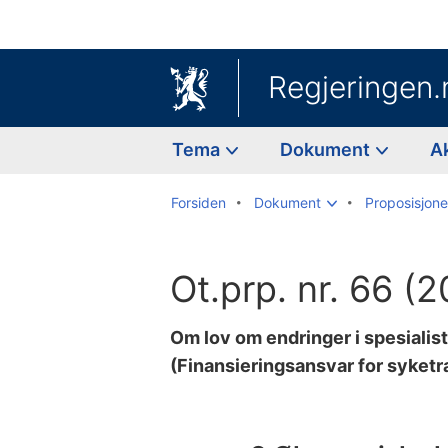
Regjeringen.
Tema
Dokument
A
Forsiden
Dokument
Proposisjoner
Ot.prp. nr. 66 
Om lov om endringer i spesialis
(Finansieringsansvar for syketra
Til
innholdsfortegnelse