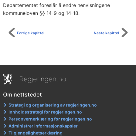
Departementet foreslår å endre henvisningene i
kommuneloven §§ 14-9 og 14-18.
Forrige kapittel
Neste kapittel
Regjeringen.no
Om nettstedet
Strategi og organisering av regjeringen.no
Innholdsstrategi for regjeringen.no
Personvernerklæring for regjeringen.no
Administrer informasjonskapsler
Tilgjengelighetserklæring