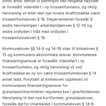
ymist anna. Retten til permisjon ved religiøse høytider
er foreslått videreført i ny trossamfunnslov, og riktig
henvisning vil etter den nye lovens ikrafttredelse være
trossamfunnsloven § 18. Departementet foreslår å
endre henvisningen i arbeidsmiljøloven § 12-15 og
endre ordlyden i tråd med ordlyden i
trossamfunnsloven § 18.
Kommuneloven §§ 14-9 og 14-18 viser til kirkeloven §
15 og kommunens økonomiske ansvar. Kommunenes
finansieringsansvar er foreslått videreført i ny
trossamfunnslov, og riktig henvisning vil ved
ikraftredelse av ny lov være trossamfunnsloven § 14
annet ledd. Forutsatt at kirkeloven oppheves vil
kommunenes finansieringsansvar for
gravplassvirksomheten reguleres kun i gravferdsloven.
Henvisning til den nye kortformen, gravplassloven,
foreslås derfor innarbeidet i kommuneloven § 14-9.