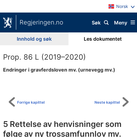
Norsk
Regjeringen.no
Søk
Meny
Innhold og søk
Les dokumentet
Prop. 86 L (2019–2020)
Endringer i gravferdsloven mv. (urnevegg mv.)
Til
innholdsfortegnelse
Forrige kapittel
Neste kapittel
5 Rettelse av henvisninger som
følge av ny trossamfunnlov mv.