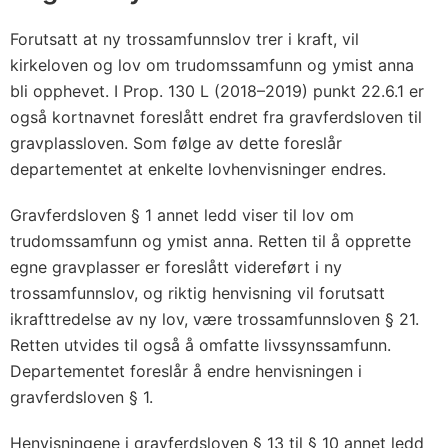
Forutsatt at ny trossamfunnslov trer i kraft, vil
kirkeloven og lov om trudomssamfunn og ymist anna
bli opphevet. I Prop. 130 L (2018–2019) punkt 22.6.1 er
også kortnavnet foreslått endret fra gravferdsloven til
gravplassloven. Som følge av dette foreslår
departementet at enkelte lovhenvisninger endres.
Gravferdsloven § 1 annet ledd viser til lov om
trudomssamfunn og ymist anna. Retten til å opprette
egne gravplasser er foreslått videreført i ny
trossamfunnslov, og riktig henvisning vil forutsatt
ikrafttredelse av ny lov, være trossamfunnsloven § 21.
Retten utvides til også å omfatte livssynssamfunn.
Departementet foreslår å endre henvisningen i
gravferdsloven § 1.
Henvisningene i gravferdsloven § 13 til § 10 annet ledd