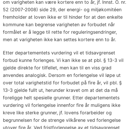
om varigheten kan være kortere enn to år, jf. Innst. O. nr.
52 (2007-2008) side 29, der energi- og miljøkomitéen
fremholder at loven ikke er til hinder for at den enkelte
kommune kan begrense varigheten av forbudet når
formålet er å legge til rette for reguleringsendringer,
men at varigheten ikke kan settes kortere enn to år.
Etter departementets vurdering vil et tidsavgrenset
forbud kunne forlenges. Vi kan ikke se at pbl. § 13-3 vil
gjelde direkte for tilfellet, men kan til en viss grad
anvendes analogisk. Dersom en forlengelse vil løpe ut
over total varighetstid for forbudet på fire år, vil pbl. §
13-3 gjelde fullt ut, herunder kravet om at det da må
foreligge helt spesielle grunner. Etter departementets
vurdering vil forlengelse innenfor fire år muligens ikke
kreve like sterke grunner, jf. lovens forarbeider og
begrunnelsen for de strenge vilkårene ved forlengelse
utover fire år. Ved fristforlengelse av et tidsavgrenset