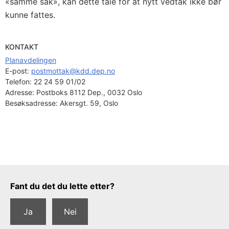
«samme sak», kan dette tale for at nytt vedtak ikke bør
kunne fattes.
KONTAKT
Planavdelingen
E-post: 
postmottak@kdd.dep.no
Telefon:
22 24 59 01/02
Adresse:
Postboks 8112 Dep., 0032 Oslo
Besøksadresse:
Akersgt. 59, Oslo
Tilbakemeldingsskjema
Fant du det du lette etter?
Ja
Nei