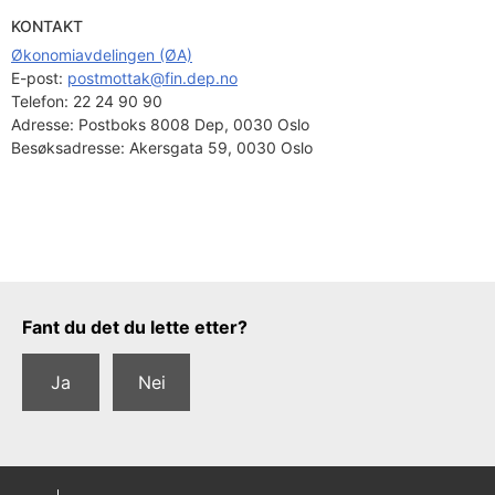
KONTAKT
Økonomiavdelingen (ØA)
E-post: 
postmottak@fin.dep.no
Telefon:
22 24 90 90
Adresse:
Postboks 8008 Dep, 0030 Oslo
Besøksadresse:
Akersgata 59, 0030 Oslo
Tilbakemeldingsskjema
Fant du det du lette etter?
Ja
Nei