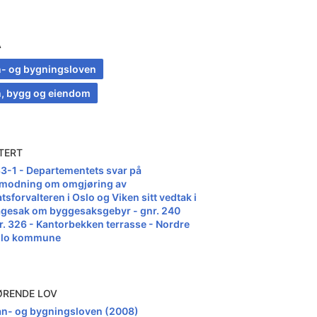
A
n- og bygningsloven
n, bygg og eiendom
TERT
33-1 - Departementets svar på
modning om omgjøring av
tsforvalteren i Oslo og Viken sitt vedtak i
agesak om byggesaksgebyr - gnr. 240
r. 326 - Kantorbekken terrasse - Nordre
llo kommune
ØRENDE LOV
an- og bygningsloven (2008)