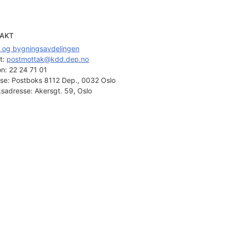
AKT
- og bygningsavdelingen
t: 
postmottak@kdd.dep.no
on:
22 24 71 01
se:
Postboks 8112 Dep., 0032 Oslo
sadresse:
Akersgt. 59, Oslo