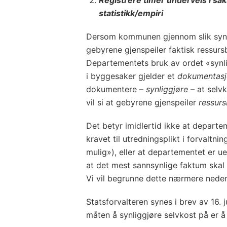
statistikk/empiri
Dersom kommunen gjennom slik synli
gebyrene gjenspeiler faktisk ressursb
Departementets bruk av ordet «synli
i byggesaker gjelder et
dokumentasj
dokumentere –
synliggjøre
– at selvk
vil si at gebyrene gjenspeiler
ressur
Det betyr imidlertid ikke at depart
kravet til utredningsplikt i forvaltn
mulig»), eller at departementet er u
at det mest sannsynlige faktum skal l
Vi vil begrunne dette nærmere neden
Statsforvalteren synes i brev av 16.
måten å synliggjøre selvkost på er å