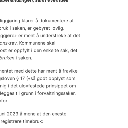
ggjøring klarer å dokumentere at
ruk i saken, er gebyret lovlig.
ggjøre» er ment å understreke at det
ons
krav. Kommunene skal
ost er oppfylt i den enkelte sak, det
sbruken
i saken.
ementet med dette har ment å fravike
ingsloven § 17 («så godt opplyst som
enig i det ulovfestede prinsippet om
egges til grunn i forvaltningssaker.
for.
 juni 2023 å mene at den eneste
 registrere timebruk: