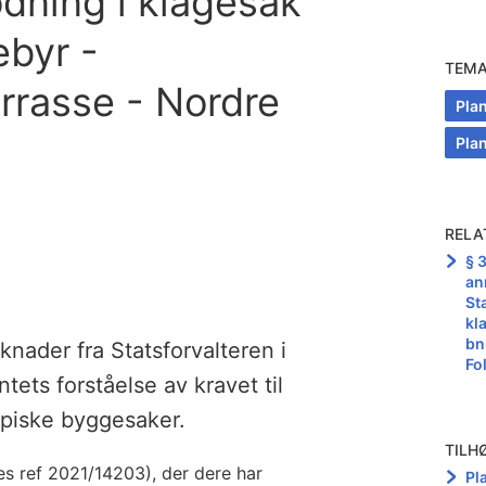
ning i klagesak
byr -
TEM
rrasse - Nordre
Pla
Pla
RELA
§ 
an
Sta
kl
bn
nader fra Statsforvalteren i
Fo
ets forståelse av kravet til
typiske byggesaker.
TILH
eres ref 2021/14203), der dere har
Pl