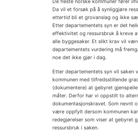
De fleste norske kommuner fører imid
Da vil et forsøk på å synliggjøre re
ettertid
bli et grovanslag og ikke s
Etter departementets syn er det helle
effektivitet og ressursbruk å kreve 
alle byggesaker. Et slikt krav vil væ
departementets vurdering må fremgå u
noe det ikke gjør i dag.
Etter departementets syn vil saken 
kommunen med tilfredsstillende grad
(dokumentere) at gebyret gjenspeile
måter
. Derfor har vi oppstilt to alte
dokumentasjonskravet. Som nevnt ove
være oppfylt dersom kommunen kan
redegjørelser som viser at gebyret 
ressursbruk i saken.