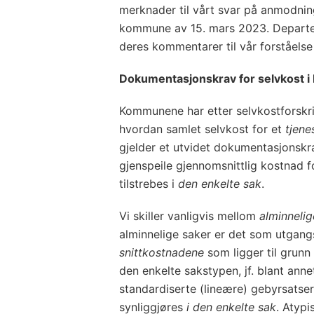
merknader til vårt svar på anmodnin
kommune av 15. mars 2023. Departem
deres kommentarer til vår forståelse
Dokumentasjonskrav for selvkost i
Kommunene har etter selvkostforskrif
hvordan samlet selvkost for et
tjen
gjelder et utvidet dokumentasjonskr
gjenspeile gjennomsnittlig kostnad 
tilstrebes i
den enkelte sak
.
Vi skiller vanligvis mellom
alminnelig
alminnelige saker er det som utgang
snittkostnadene
som ligger til grunn
den enkelte sakstypen, jf. blant an
standardiserte (lineære) gebyrsatser
synliggjøres
i den enkelte sak
. Atypi