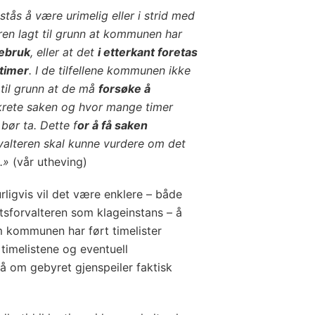
stås å være urimelig eller i strid med
eren lagt til grunn at kommunen har
mebruk
, eller at det
i etterkant foretas
 timer
. I de tilfellene kommunen ikke
t til grunn at de må
forsøke å
krete saken og hvor mange timer
bør ta. Dette f
or å få saken
orvalteren skal kunne vurdere om det
t.»
(vår utheving)
rligvis vil det være enklere – både
tsforvalteren som klageinstans – å
 kommunen har ført timelister
 timelistene og eventuell
slå om gebyret gjenspeiler faktisk