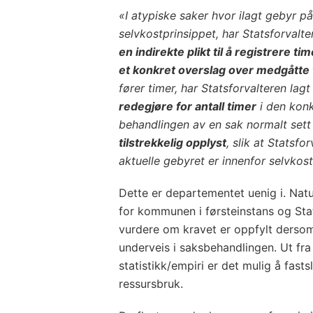
«I atypiske saker hvor ilagt gebyr på
selvkostprinsippet, har Statsforvalt
en indirekte plikt til å registrere ti
et konkret overslag over medgåtte
fører timer, har Statsforvalteren lag
redegjøre for antall timer
i den kon
behandlingen av en sak normalt sett 
tilstrekkelig opplyst
, slik at Statsf
aktuelle gebyret er innenfor selvkos
Dette er departementet uenig i. Natu
for kommunen i førsteinstans og Sta
vurdere om kravet er oppfylt dersom
underveis i saksbehandlingen. Ut fra
statistikk/empiri er det mulig å fast
ressursbruk.