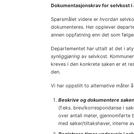
Dokumentasjonskrav for selvkost i
Spørsmålet videre er
hvordan
selvkos
dokumenteres. Her opplever departe
annen oppfatning enn det som følger
Departementet har uttalt at det i at
synliggjøring
av selvkost. Kommunen
kreves i den konkrete saken er et r
den.
Vi har oppstilt to
alternative
måter å 
Beskrive og dokumentere sake
(f.eks. brev/korrespondanse i sak
over antall møter, gjennomførte 
med søker/tiltakshaver, interne av
Registrere timer underveis i sa