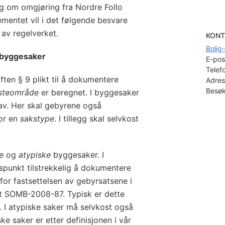
g om omgjøring fra Nordre Follo
entet vil i det følgende besvare
 av regelverket.
KONT
Bolig
 byggesaker
E-pos
Telef
ten § 9 plikt til å dokumentere
Adres
Besøk
esteområde
er beregnet. I byggesaker
av. Her skal gebyrene også
for en
sakstype
. I tillegg skal selvkost
e
og
atypiske
byggesaker. I
spunkt tilstrekkelig å dokumentere
 for fastsettelsen av gebyrsatsene i
net SOMB-2008-87. Typisk er dette
. I atypiske saker må selvkost også
ske saker er etter definisjonen i vår