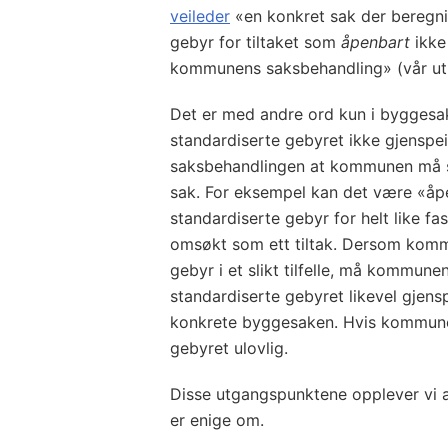
veileder
«en konkret sak der beregni
gebyr for tiltaket som
åpenbart
ikke 
kommunens saksbehandling» (vår ut
Det er med andre ord kun i byggesa
standardiserte gebyret ikke gjenspeil
saksbehandlingen at kommunen må sy
sak. For eksempel kan det være «åp
standardiserte gebyr for helt like fa
omsøkt som ett tiltak. Dersom kom
gebyr i et slikt tilfelle, må kommune
standardiserte gebyret likevel gjensp
konkrete byggesaken. Hvis kommunen
gebyret ulovlig.
Disse utgangspunktene opplever vi 
er enige om.