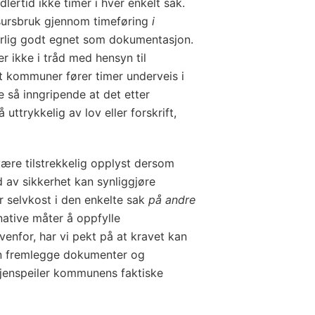
lertid ikke timer i hver enkelt sak.
ssursbruk gjennom timeføring
i
ærlig godt egnet som dokumentasjon.
r ikke i tråd med hensyn til
at kommuner fører timer underveis i
re så inngripende at det etter
ttrykkelig av lov eller forskrift,
være tilstrekkelig opplyst dersom
 av sikkerhet kan synliggjøre
r selvkost i den enkelte sak
på andre
rnative måter å oppfylle
nfor, har vi pekt på at kravet kan
 fremlegge dokumenter og
gjenspeiler kommunens faktiske