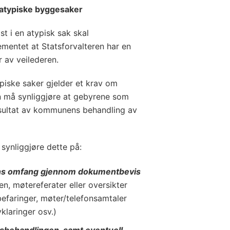
 atypiske byggesaker
t i en atypisk sak skal
mentet at Statsforvalteren har en
 av veilederen.
ypiske saker gjelder et krav om
 må synliggjøre at gebyrene som
esultat av kommunens behandling av
synliggjøre dette på:
ns omfang gjennom dokumentbevis
en, møtereferater eller oversikter
befaringer, møter/telefonsamtaler
klaringer osv.)
ksbehandlingen, samt eventuell