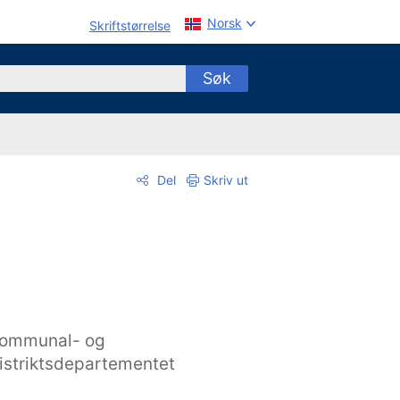
Norsk
Skriftstørrelse
Søk
Del
Skriv ut
ommunal- og
istriktsdepartementet