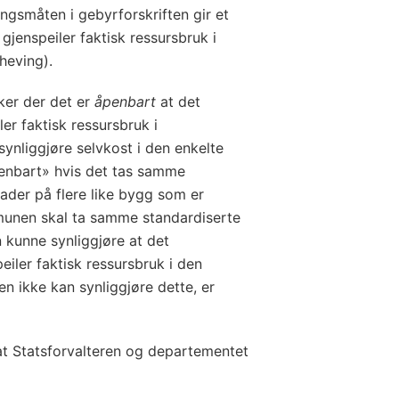
ngsmåten i gebyrforskriften gir et
gjenspeiler faktisk ressursbruk i
heving).
ker der det er
åpenbart
at det
er faktisk ressursbruk i
nliggjøre selvkost i den enkelte
enbart» hvis det tas samme
sader på flere like bygg som er
munen skal ta samme standardiserte
n kunne synliggjøre at det
eiler faktisk ressursbruk i den
 ikke kan synliggjøre dette, er
at Statsforvalteren og departementet