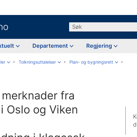
no
Søk
ktuelt
Departement
Regjering
ler
Tolkningsuttalelser
Plan- og bygningsrett
å merknader fra
 i Oslo og Viken
K
d