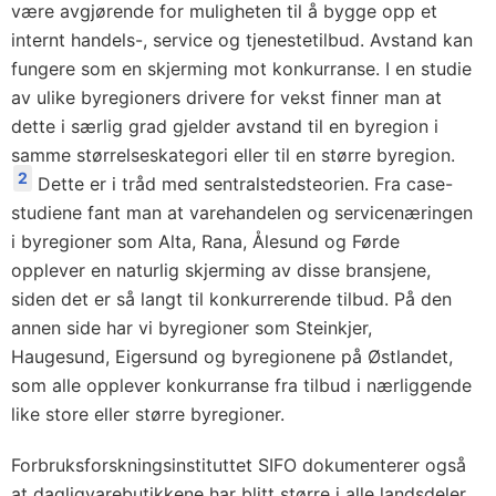
være avgjørende for muligheten til å bygge opp et
internt handels-, service og tjenestetilbud. Avstand kan
fungere som en skjerming mot konkurranse. I en studie
av ulike byregioners drivere for vekst finner man at
dette i særlig grad gjelder avstand til en byregion i
samme størrelseskategori eller til en større byregion.
2
Dette er i tråd med sentralstedsteorien. Fra case-
studiene fant man at varehandelen og servicenæringen
i byregioner som Alta, Rana, Ålesund og Førde
opplever en naturlig skjerming av disse bransjene,
siden det er så langt til konkurrerende tilbud. På den
annen side har vi byregioner som Steinkjer,
Haugesund, Eigersund og byregionene på Østlandet,
som alle opplever konkurranse fra tilbud i nærliggende
like store eller større byregioner.
Forbruksforskningsinstituttet SIFO dokumenterer også
at dagligvarebutikkene har blitt større i alle landsdeler