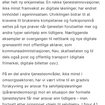
eller helt ny erkjennelse. En rekke tjenesteinnovasjoner,
ikke minst framvekst av digitale løsninger, har endret
innholdet i egeninnsatsen. Utviklingen bidrar til at
kravene til brukerens kompetanse og funksjonsnivå
settes på nye prøver når tjenesten forutsetter mer og
andre typer selvhjelp enn tidligere. Nærliggende
eksempler er overgangen til nettbank og nye digitale
grensesnitt mot offentlige aktører, som
kommuneadministrasjonen, Nav, skatteetaten og til
dels også post og offentlig transport (digitale
frimerker, digitale billetter osv.).
På en del andre tjenesteområder, ikke minst i
omsorgssektoren, har vi vært vitne til en gradvis
forskyvning av ansvar fra selvhjelpsløsninger
(pårørendeomsorg) mot en situasjon der formelle
tjenesteytere får mer ansvar enn tidligere – men
fortsatt etter prinsippet «hjelp til selvhjelp». I figur 4.1