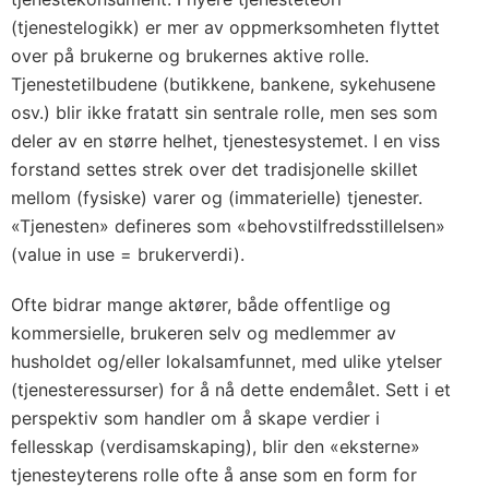
(tjenestelogikk) er mer av oppmerksomheten flyttet
over på brukerne og brukernes aktive rolle.
Tjenestetilbudene (butikkene, bankene, sykehusene
osv.) blir ikke fratatt sin sentrale rolle, men ses som
deler av en større helhet, tjenestesystemet. I en viss
forstand settes strek over det tradisjonelle skillet
mellom (fysiske) varer og (immaterielle) tjenester.
«Tjenesten» defineres som «behovstilfredsstillelsen»
(value in use = brukerverdi).
Ofte bidrar mange aktører, både offentlige og
kommersielle, brukeren selv og medlemmer av
husholdet og/eller lokalsamfunnet, med ulike ytelser
(tjenesteressurser) for å nå dette endemålet. Sett i et
perspektiv som handler om å skape verdier i
fellesskap (verdisamskaping), blir den «eksterne»
tjenesteyterens rolle ofte å anse som en form for