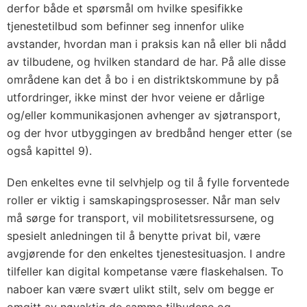
derfor både et spørsmål om hvilke spesifikke
tjenestetilbud som befinner seg innenfor ulike
avstander, hvordan man i praksis kan nå eller bli nådd
av tilbudene, og hvilken standard de har. På alle disse
områdene kan det å bo i en distriktskommune by på
utfordringer, ikke minst der hvor veiene er dårlige
og/eller kommunikasjonen avhenger av sjøtransport,
og der hvor utbyggingen av bredbånd henger etter (se
også kapittel 9).
Den enkeltes evne til selvhjelp og til å fylle forventede
roller er viktig i samskapingsprosesser. Når man selv
må sørge for transport, vil mobilitetsressursene, og
spesielt anledningen til å benytte privat bil, være
avgjørende for den enkeltes tjenestesituasjon. I andre
tilfeller kan digital kompetanse være flaskehalsen. To
naboer kan være svært ulikt stilt, selv om begge er
omgitt av nøyaktig de samme tilbudene og