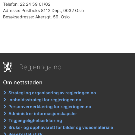
Telefon:
22 24 59 01/02
Adresse:
Postboks 8112 Dep., 0032 Oslo
Besøksadresse:
Akersgt. 59, Oslo
Regjeringa.no
Om nettstaden
Strategi og organisering av regjeringen.no
Innholdsstrategi for regjeringen.no
Personvernerklæring for regjeringen.no
Administrer informasjonskapsler
Tilgjengelighetserklæring
Bruks- og opphavsrett for bilder og videomateriale
Besøksstatistikk