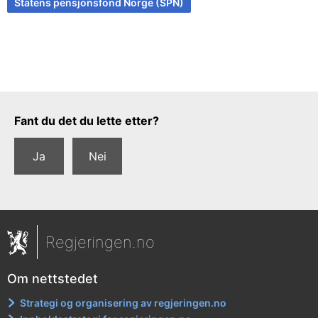
Statens pensjonsfond Norge (SPN)
Tilbakemeldingsskjema
Fant du det du lette etter?
Ja
Nei
Regjeringen.no
Om nettstedet
Strategi og organisering av regjeringen.no