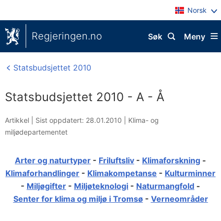
Norsk
Regjeringen.no
Søk
Meny
Statsbudsjettet 2010
Statsbudsjettet 2010 - A - Å
Artikkel |
Sist oppdatert: 28.01.2010
|
Klima- og
miljødepartementet
Arter og naturtyper
-
Friluftsliv
-
Klimaforskning
-
Klimaforhandlinger
-
Klimakompetanse
-
Kulturminner
-
Miljøgifter
-
Miljøteknologi
-
Naturmangfold
-
Senter for klima og miljø i Tromsø
-
Verneområder