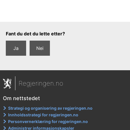
Tilbakemeldingsskjema
Fant du det du lette etter?
Ja
Nei
Regjeringen.no
Om nettstedet
Strategi og organisering av regjeringen.no
Innholdsstrategi for regjeringen.no
Personvernerklæring for regjeringen.no
Administrer informasjonskapsler