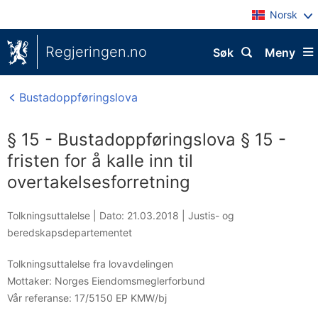
Norsk
Regjeringen.no
Søk
Meny
Bustadoppføringslova
§ 15 - Bustadoppføringslova § 15 -
fristen for å kalle inn til
overtakelsesforretning
Tolkningsuttalelse |
Dato: 21.03.2018
|
Justis- og
beredskapsdepartementet
Tolkningsuttalelse fra lovavdelingen
Mottaker:
Norges Eiendomsmeglerforbund
Vår referanse:
17/5150 EP KMW/bj