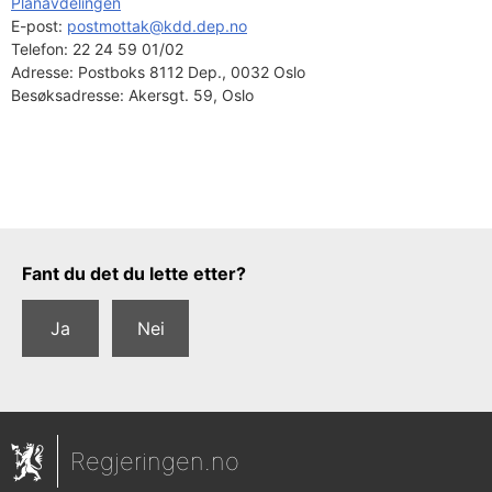
Planavdelingen
E-post: 
postmottak@kdd.dep.no
Telefon:
22 24 59 01/02
Adresse:
Postboks 8112 Dep., 0032 Oslo
Besøksadresse:
Akersgt. 59, Oslo
Tilbakemeldingsskjema
Fant du det du lette etter?
Ja
Nei
Regjeringen.no