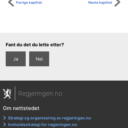
Forrige kapittel
Neste kapittel
Tilbakemeldingsskjema
Fant du det du lette etter?
Ja
Nei
Regjeringen.no
Om nettstedet
Strategi og organisering av regjeringen.no
Innholdsstrategi for regjeringen.no