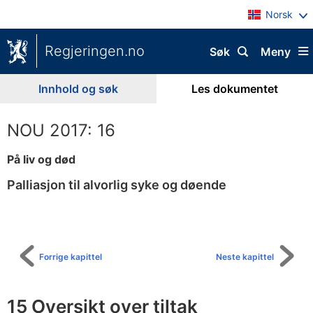
Norsk
Regjeringen.no
Søk
Meny
Innhold og søk
Les dokumentet
NOU 2017: 16
På liv og død
Palliasjon til alvorlig syke og døende
Til
innholdsfortegnelse
Forrige kapittel
Neste kapittel
15 Oversikt over tiltak