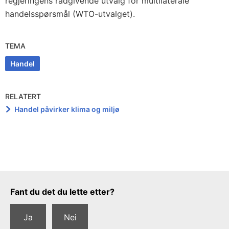
regjeringens rådgivende utvalg for multilaterale
handelsspørsmål (WTO-utvalget).
TEMA
Handel
RELATERT
Handel påvirker klima og miljø
Tilbakemeldingsskjema
Fant du det du lette etter?
Ja
Nei