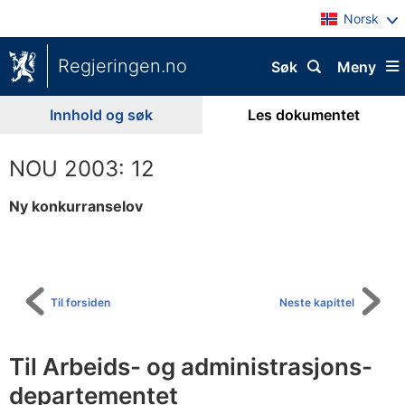
Norsk
Regjeringen.no
Søk
Meny
Innhold og søk
Les dokumentet
NOU 2003: 12
Ny konkurranselov
Til
innholdsfortegnelse
Til forsiden
Neste kapittel
Til Arbeids- og administrasjons-
departementet