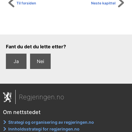
Til forsiden
Neste kapittel
Tilbakemeldingsskjema
Fant du det du lette etter?
Ja
Nei
Regjeringen.no
Om nettstedet
Strategi og organisering av regjeringen.no
Innholdsstrategi for regjeringen.no