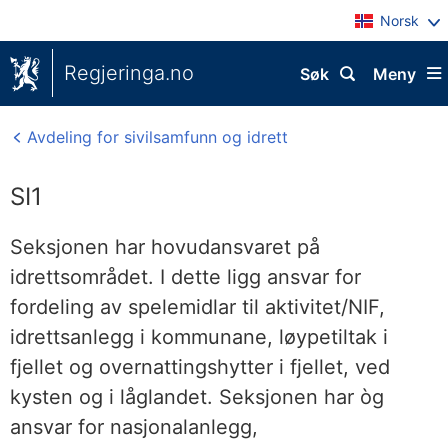
Norsk
Regjeringa.no
Søk
Meny
Avdeling for sivilsamfunn og idrett
SI1
Seksjonen har hovudansvaret på
idrettsområdet. I dette ligg ansvar for
fordeling av spelemidlar til aktivitet/NIF,
idrettsanlegg i kommunane, løypetiltak i
fjellet og overnattingshytter i fjellet, ved
kysten og i låglandet. Seksjonen har òg
ansvar for nasjonalanlegg,