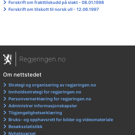
Forskrift om frakttilskudd på slakt - 08.01.1998
Forskrift om tilskott til norsk ull - 12.06.1997
Regjeringen.no
Om nettstedet
Strategi og organisering av regjeringen.no
Innholdsstrategi for regjeringen.no
Personvernerklæring for regjeringen.no
Administrer informasjonskapsler
Tilgjengelighetserklæring
Bruks- og opphavsrett for bilder og videomateriale
Besøksstatistikk
Nyhetsvarsel