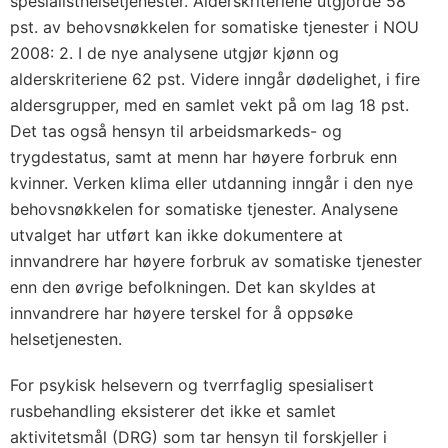
spesialisthelsetjenester. Alderskriteriene utgjorde 58
pst. av behovsnøkkelen for somatiske tjenester i NOU
2008: 2. I de nye analysene utgjør kjønn og
alderskriteriene 62 pst. Videre inngår dødelighet, i fire
aldersgrupper, med en samlet vekt på om lag 18 pst.
Det tas også hensyn til arbeidsmarkeds- og
trygdestatus, samt at menn har høyere forbruk enn
kvinner. Verken klima eller utdanning inngår i den nye
behovsnøkkelen for somatiske tjenester. Analysene
utvalget har utført kan ikke dokumentere at
innvandrere har høyere forbruk av somatiske tjenester
enn den øvrige befolkningen. Det kan skyldes at
innvandrere har høyere terskel for å oppsøke
helsetjenesten.
For psykisk helsevern og tverrfaglig spesialisert
rusbehandling eksisterer det ikke et samlet
aktivitetsmål (DRG) som tar hensyn til forskjeller i