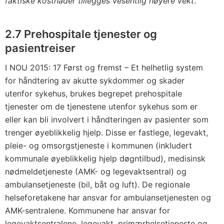
faktiske kostnader tillegges vesentlig høyere vekt
.
2.7 Prehospitale tjenester og
pasientreiser
I NOU 2015: 17 Først og fremst – Et helhetlig system
for håndtering av akutte sykdommer og skader
utenfor sykehus, brukes begrepet prehospitale
tjenester om de tjenestene utenfor sykehus som er
eller kan bli involvert i håndteringen av pasienter som
trenger øyeblikkelig hjelp. Disse er fastlege, legevakt,
pleie- og omsorgstjeneste i kommunen (inkludert
kommunale øyeblikkelig hjelp døgntilbud), medisinsk
nødmeldetjeneste (AMK- og legevaktsentral) og
ambulansetjeneste (bil, båt og luft). De regionale
helseforetakene har ansvar for ambulansetjenesten og
AMK-sentralene. Kommunene har ansvar for
legevaktsentralene, legevakt, primærhelsetjeneste og