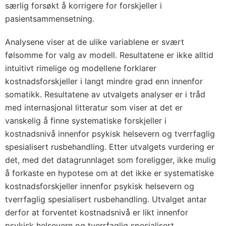
særlig forsøkt å korrigere for forskjeller i
pasientsammensetning.
Analysene viser at de ulike variablene er svært
følsomme for valg av modell. Resultatene er ikke alltid
intuitivt rimelige og modellene forklarer
kostnadsforskjeller i langt mindre grad enn innenfor
somatikk. Resultatene av utvalgets analyser er i tråd
med internasjonal litteratur som viser at det er
vanskelig å finne systematiske forskjeller i
kostnadsnivå innenfor psykisk helsevern og tverrfaglig
spesialisert rusbehandling. Etter utvalgets vurdering er
det, med det datagrunnlaget som foreligger, ikke mulig
å forkaste en hypotese om at det ikke er systematiske
kostnadsforskjeller innenfor psykisk helsevern og
tverrfaglig spesialisert rusbehandling. Utvalget antar
derfor at forventet kostnadsnivå er likt innenfor
psykisk helsevern og tverrfaglig spesialisert