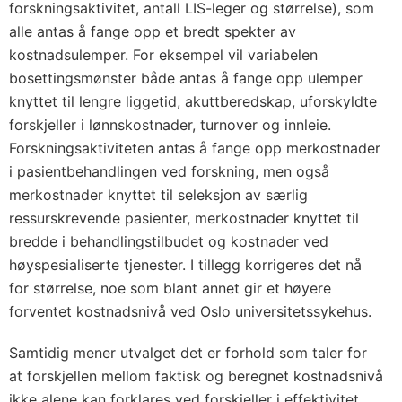
forskningsaktivitet, antall LIS-leger og størrelse), som
alle antas å fange opp et bredt spekter av
kostnadsulemper. For eksempel vil variabelen
bosettingsmønster både antas å fange opp ulemper
knyttet til lengre liggetid, akuttberedskap, uforskyldte
forskjeller i lønnskostnader, turnover og innleie.
Forskningsaktiviteten antas å fange opp merkostnader
i pasientbehandlingen ved forskning, men også
merkostnader knyttet til seleksjon av særlig
ressurskrevende pasienter, merkostnader knyttet til
bredde i behandlingstilbudet og kostnader ved
høyspesialiserte tjenester. I tillegg korrigeres det nå
for størrelse, noe som blant annet gir et høyere
forventet kostnadsnivå ved Oslo universitetssykehus.
Samtidig mener utvalget det er forhold som taler for
at forskjellen mellom faktisk og beregnet kostnadsnivå
ikke alene kan forklares ved forskjeller i effektivitet.