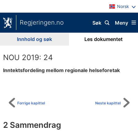
Norsk
Regjeringen.no
Søk
Meny
Innhold og søk
Les dokumentet
NOU 2019: 24
Inntektsfordeling mellom regionale helseforetak
Til
innholdsfortegnelse
Forrige kapittel
Neste kapittel
2 Sammendrag