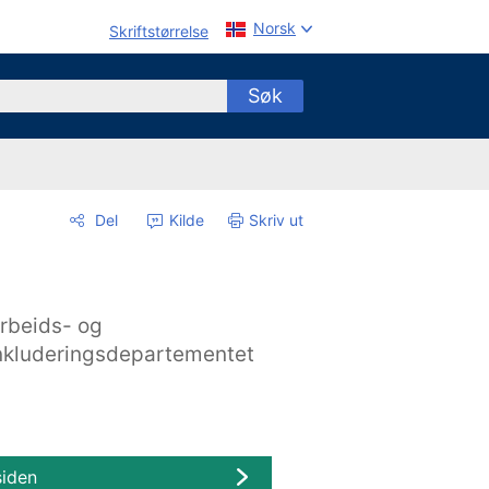
Norsk
Skriftstørrelse
Søk
Del
Kilde
Skriv ut
rbeids- og
nkluderingsdepartementet
siden