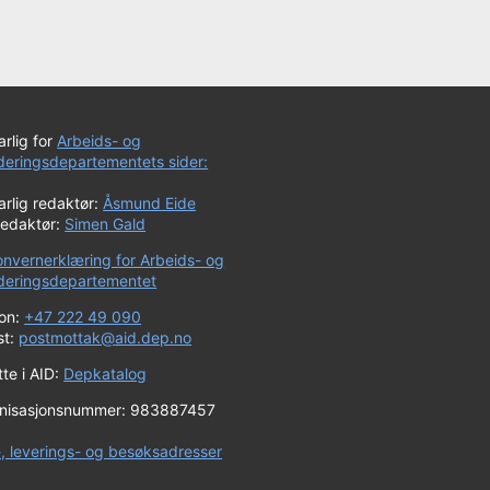
rlig for
Arbeids- og
uderingsdepartementets sider:
rlig redaktør:
Åsmund Eide
redaktør:
Simen Gald
onvernerklæring for Arbeids- og
uderingsdepartementet
fon:
+47 222 49 090
st:
postmottak@aid.dep.no
te i AID:
Depkatalog
nisasjonsnummer: 983887457
-, leverings- og besøksadresser