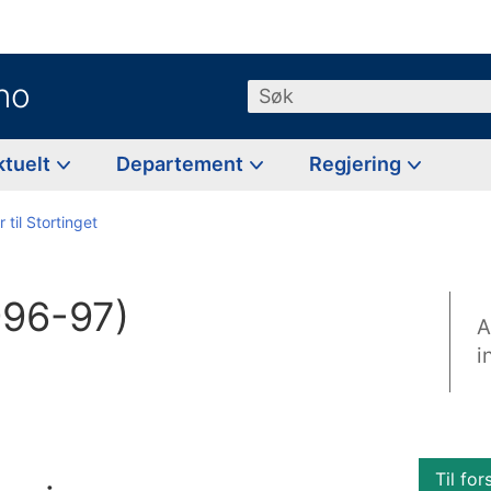
no
Søk
ktuelt
Departement
Regjering
 til Stortinget
1996-97)
A
i
Til for