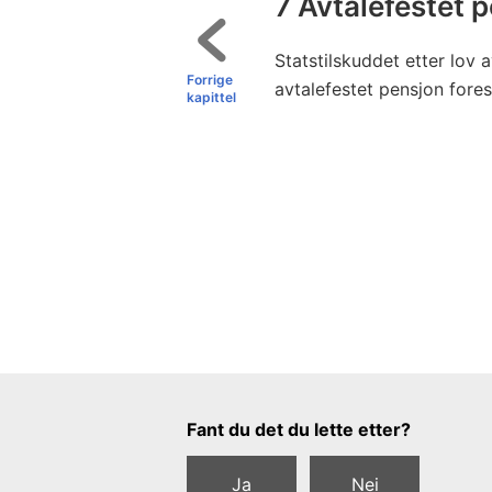
7 Avtalefestet 
Statstilskuddet etter lov
Forrige
avtalefestet pensjon fores
kapittel
Tilbakemeldingsskjema
Fant du det du lette etter?
Ja
Nei