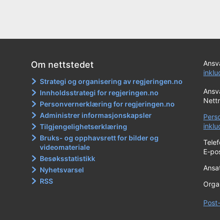
Ansva
Om nettstedet
inkl
Strategi og organisering av regjeringen.no
Ansva
Innholdsstrategi for regjeringen.no
Nett
Personvernerklæring for regjeringen.no
Administrer informasjonskapsler
Pers
inkl
Tilgjengelighetserklæring
Bruks- og opphavsrett for bilder og
Tele
videomateriale
E-po
Besøksstatistikk
Ansat
Nyhetsvarsel
RSS
Orga
Post