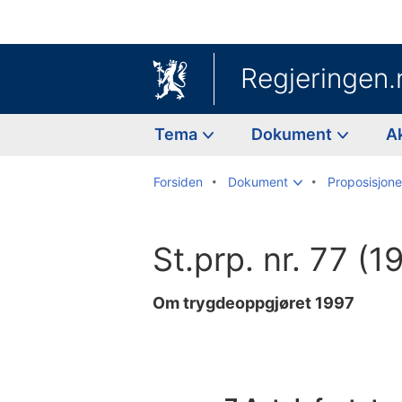
Regjeringen.
Tema
Dokument
A
Forsiden
Dokument
Proposisjoner
St.prp. nr. 77 (
Om trygdeoppgjøret 1997
Til
innholdsfortegnelse