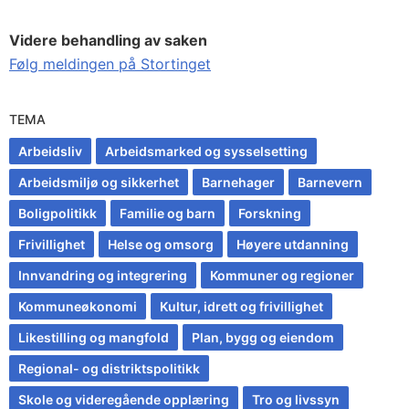
Videre behandling av saken
Følg meldingen på Stortinget
TEMA
Arbeidsliv
Arbeidsmarked og sysselsetting
Arbeidsmiljø og sikkerhet
Barnehager
Barnevern
Boligpolitikk
Familie og barn
Forskning
Frivillighet
Helse og omsorg
Høyere utdanning
Innvandring og integrering
Kommuner og regioner
Kommuneøkonomi
Kultur, idrett og frivillighet
Likestilling og mangfold
Plan, bygg og eiendom
Regional- og distriktspolitikk
Skole og videregående opplæring
Tro og livssyn