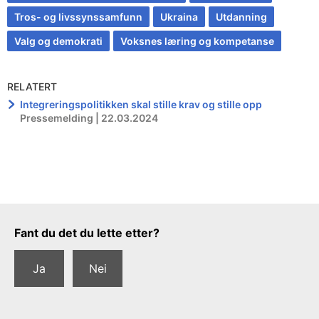
Tros- og livssynssamfunn
Ukraina
Utdanning
Valg og demokrati
Voksnes læring og kompetanse
RELATERT
Integreringspolitikken skal stille krav og stille opp
Pressemelding | 22.03.2024
Tilbakemeldingsskjema
Fant du det du lette etter?
Ja
Nei