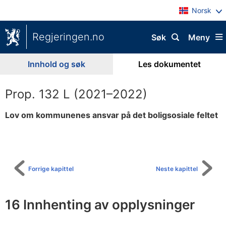
Norsk
Regjeringen.no
Søk
Meny
Innhold og søk
Les dokumentet
Prop. 132 L (2021–2022)
Lov om kommunenes ansvar på det boligsosiale feltet
Til
innholdsfortegnelse
Forrige kapittel
Neste kapittel
16 Innhenting av opplysninger