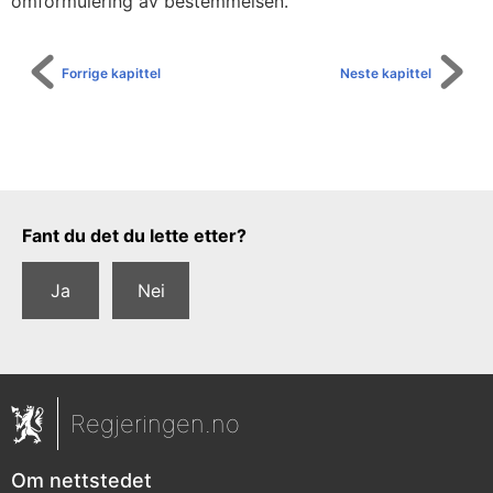
omformulering av bestemmelsen.
Forrige kapittel
Neste kapittel
Tilbakemeldingsskjema
Fant du det du lette etter?
Ja
Nei
Regjeringen.no
Om nettstedet