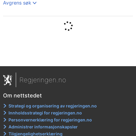
søk
Avgrens søk
R
e
s
u
l
t
a
Regjeringen.no
t
e
Om nettstedet
r
Strategi og organisering av regjeringen.no
:
Innholdsstrategi for regjeringen.no
Personvernerklæring for regjeringen.no
Administrer informasjonskapsler
Tilgjengelighetserklæring