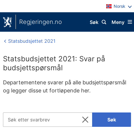
Norsk
Regjeringen.no
Søk
Meny
Statsbudsjettet 2021
Statsbudsjettet 2021: Svar på
budsjettspørsmål
Departementene svarer på alle budsjettspørsmål
og legger disse ut fortløpende her.
Søk
Søk
etter
Nullstill
svarbrev