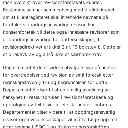
rask oversikt over revisjonsforetakets kunder.
Bestemmelsen har sammenheng med direktivkravet
om at klientregisteret skal inneholde navnene på
foretakets oppdragsansvarlige revisor. For
konsernforetak vil dette også innebære revisorer som
er oppdragsansvarlige for datterselskaper, jf.
revisjonsdirektivet artikkel 2 nr. 16 bokstav b. Dette er
et direktivkrav og altså ikke et særnorsk krav.
Departementet deler videre utvalgets syn på unntak
for overtredelser ved revisjon av små foretak etter
regnskapsloven § 1-6 og begrunnelsen for dette.
Departementet viser til at en rimelig avveining av
hensynet til ressursbruken i revisjonsforetakene og
oppfølging av feil tilsier at et slikt unntak innføres.
Departementet viser videre til at oppdragsansvarlig
revisor og revisjonsselskapet vil måtte følge opp feil
etter reglene i ISQC 1 og risikostyringsforskriften.