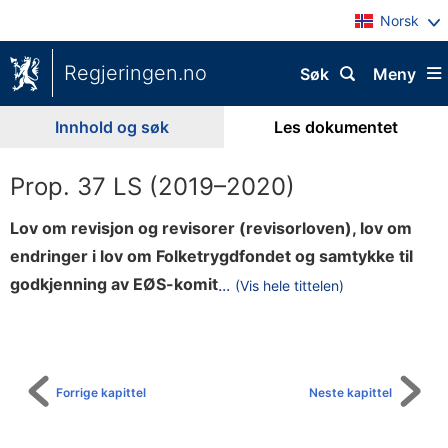
Norsk
Regjeringen.no
Søk
Meny
Innhold og søk
Les dokumentet
Prop. 37 LS (2019–2020)
Lov om revisjon og revisorer (revisorloven), lov om
endringer i lov om Folketrygdfondet og samtykke til
e
godkjenning av EØS-komit
...
(Vis hele tittelen)
Til
e
innholdsfortegnelse
n
s
b
Forrige kapittel
Neste kapittel
e