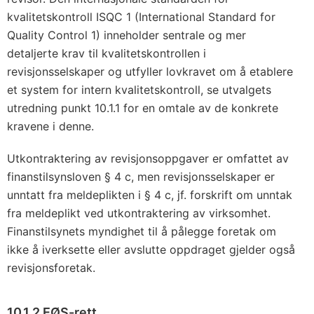
0
kvalitetskontroll ISQC 1 (International Standard for
1
Quality Control 1) inneholder sentrale og mer
8
detaljerte krav til kvalitetskontrollen i
o
revisjonsselskaper og utfyller lovkravet om å etablere
m
et system for intern kvalitetskontroll, se utvalgets
i
utredning punkt 10.1.1 for en omtale av de konkrete
n
kravene i denne.
n
Utkontraktering av revisjonsoppgaver er omfattet av
l
finanstilsynsloven § 4 c, men revisjonsselskaper er
e
unntatt fra meldeplikten i § 4 c, jf. forskrift om unntak
m
fra meldeplikt ved utkontraktering av virksomhet.
m
Finanstilsynets myndighet til å pålegge foretak om
e
ikke å iverksette eller avslutte oppdraget gjelder også
l
revisjonsforetak.
s
e
10.1.2 EØS-rett