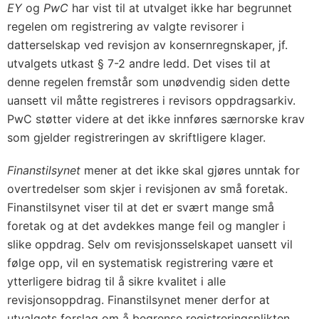
EY
og
PwC
har vist til at utvalget ikke har begrunnet
regelen om registrering av valgte revisorer i
datterselskap ved revisjon av konsernregnskaper, jf.
utvalgets utkast § 7-2 andre ledd. Det vises til at
denne regelen fremstår som unødvendig siden dette
uansett vil måtte registreres i revisors oppdragsarkiv.
PwC støtter videre at det ikke innføres særnorske krav
som gjelder registreringen av skriftligere klager.
Finanstilsynet
mener at det ikke skal gjøres unntak for
overtredelser som skjer i revisjonen av små foretak.
Finanstilsynet viser til at det er svært mange små
foretak og at det avdekkes mange feil og mangler i
slike oppdrag. Selv om revisjonsselskapet uansett vil
følge opp, vil en systematisk registrering være et
ytterligere bidrag til å sikre kvalitet i alle
revisjonsoppdrag. Finanstilsynet mener derfor at
utvalgets forslag om å begrense registreringsplikten