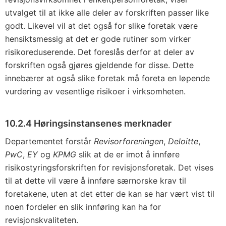
utvalget til at ikke alle deler av forskriften passer like
godt. Likevel vil at det også for slike foretak være
hensiktsmessig at det er gode rutiner som virker
risikoreduserende. Det foreslås derfor at deler av
forskriften også gjøres gjeldende for disse. Dette
innebærer at også slike foretak må foreta en løpende
vurdering av vesentlige risikoer i virksomheten.
10.2.4 Høringsinstansenes merknader
Departementet forstår
Revisorforeningen
,
Deloitte
,
PwC
,
EY
og
KPMG
slik at de er imot å innføre
risikostyringsforskriften for revisjonsforetak. Det vises
til at dette vil være å innføre særnorske krav til
foretakene, uten at det etter de kan se har vært vist til
noen fordeler en slik innføring kan ha for
revisjonskvaliteten.