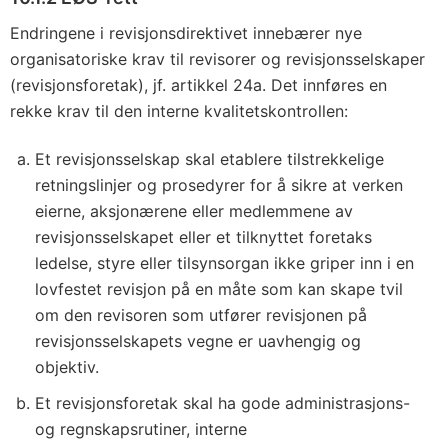
i
E
Endringene i revisjonsdirektivet innebærer nye
Ø
organisatoriske krav til revisorer og revisjonsselskaper
(revisjonsforetak), jf. artikkel 24a. Det innføres en
S
rekke krav til den interne kvalitetskontrollen:
-
a
Et revisjonsselskap skal etablere tilstrekkelige
v
retningslinjer og prosedyrer for å sikre at verken
t
eierne, aksjonærene eller medlemmene av
a
revisjonsselskapet eller et tilknyttet foretaks
l
ledelse, styre eller tilsynsorgan ikke griper inn i en
e
lovfestet revisjon på en måte som kan skape tvil
n
om den revisoren som utfører revisjonen på
a
revisjonsselskapets vegne er uavhengig og
v
objektiv.
d
Et revisjonsforetak skal ha gode administrasjons-
i
og regnskapsrutiner, interne