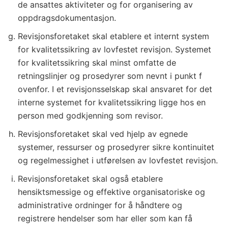
5
de ansattes aktiviteter og for organisering av
3
oppdragsdokumentasjon.
7
Revisjonsforetaket skal etablere et internt system
/
for kvalitetssikring av lovfestet revisjon. Systemet
2
for kvalitetssikring skal minst omfatte de
0
retningslinjer og prosedyrer som nevnt i punkt f
1
ovenfor. I et revisjonsselskap skal ansvaret for det
4
interne systemet for kvalitetssikring ligge hos en
person med godkjenning som revisor.
Revisjonsforetaket skal ved hjelp av egnede
systemer, ressurser og prosedyrer sikre kontinuitet
og regelmessighet i utførelsen av lovfestet revisjon.
Revisjonsforetaket skal også etablere
hensiktsmessige og effektive organisatoriske og
administrative ordninger for å håndtere og
registrere hendelser som har eller som kan få