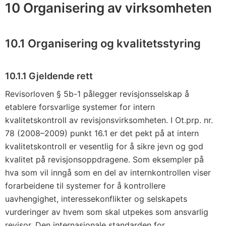
s
10 Organisering av virksomheten
l
u
10.1 Organisering og kvalitetsstyring
t
n
i
10.1.1 Gjeldende rett
n
Revisorloven § 5b-1 pålegger revisjonsselskap å
g
etablere forsvarlige systemer for intern
n
kvalitetskontroll av revisjonsvirksomheten. I Ot.prp. nr.
r
78 (2008–2009) punkt 16.1 er det pekt på at intern
.
kvalitetskontroll er vesentlig for å sikre jevn og god
1
kvalitet på revisjonsoppdragene. Som eksempler på
0
hva som vil inngå som en del av internkontrollen viser
2
forarbeidene til systemer for å kontrollere
uavhengighet, interessekonflikter og selskapets
/
vurderinger av hvem som skal utpekes som ansvarlig
2
revisor. Den internasjonale standarden for