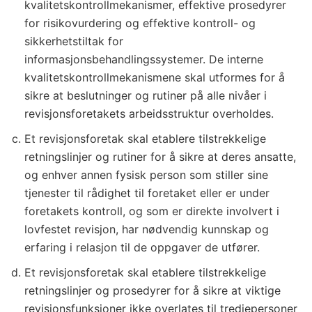
r
kvalitetskontrollmekanismer, effektive prosedyrer
e
for risikovurdering og effektive kontroll- og
k
sikkerhetstiltak for
informasjonsbehandlingssystemer. De interne
t
kvalitetskontrollmekanismene skal utformes for å
i
sikre at beslutninger og rutiner på alle nivåer i
v
revisjonsforetakets arbeidsstruktur overholdes.
2
0
Et revisjonsforetak skal etablere tilstrekkelige
retningslinjer og rutiner for å sikre at deres ansatte,
1
og enhver annen fysisk person som stiller sine
4
tjenester til rådighet til foretaket eller er under
/
foretakets kontroll, og som er direkte involvert i
5
lovfestet revisjon, har nødvendig kunnskap og
6
erfaring i relasjon til de oppgaver de utfører.
/
Et revisjonsforetak skal etablere tilstrekkelige
E
retningslinjer og prosedyrer for å sikre at viktige
U
revisjonsfunksjoner ikke overlates til tredjepersoner