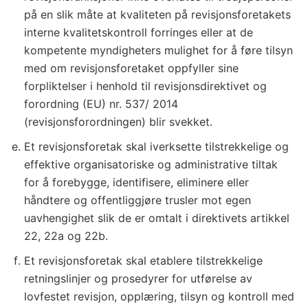
o
på en slik måte at kvaliteten på revisjonsforetakets
g
interne kvalitetskontroll forringes eller at de
f
kompetente myndigheters mulighet for å føre tilsyn
o
med om revisjonsforetaket oppfyller sine
r
forpliktelser i henhold til revisjonsdirektivet og
o
forordning (EU) nr. 537/ 2014
r
(revisjonsforordningen) blir svekket.
d
Et revisjonsforetak skal iverksette tilstrekkelige og
n
effektive organisatoriske og administrative tiltak
i
for å forebygge, identifisere, eliminere eller
n
håndtere og offentliggjøre trusler mot egen
g
uavhengighet slik de er omtalt i direktivets artikkel
(
22, 22a og 22b.
E
Et revisjonsforetak skal etablere tilstrekkelige
U
retningslinjer og prosedyrer for utførelse av
)
lovfestet revisjon, opplæring, tilsyn og kontroll med