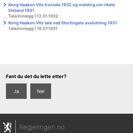
Kong Haakon VIIs trontale 1932 og melding om rikets
tilstand 1931
Tale/innlegg | 12.01.1932
Kong Haakon VIIs tale ved Stortingets avslutning 1931
Tale/innlegg | 18.07.1931
Tilbakemeldingsskjema
Fant du det du lette etter?
Ja
Nei
Regjeringen.no