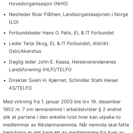
Hovedorganisasjon (NHO)
Nestleder Roar Flåthen, Landsorganisasjonen i Norge
(LO)
Forbundsleder Hans O. Felix, EL & IT Forbundet
Leder Terje Skog, EL & IT Forbundet, distrikt
Oslo/Akershus
Daglig leder John E. Kaasa, Heisleverandørenes
Landsforening (HLF)/TELFO
Direktør Svein H. Kjærnet, Schindler Stahl Heiser
AS/TELFO
Med virkning fra 1. januar 2003 ble lov 19. desember
1952 nr. 7 om lønnsnemnd i arbeidstvister § 2 endret
slik at partene i den enkelte tvist hver kan utpeke to
medlemmer av Rikslønnsnemnda. Når nemnda skal fatte
beslutning er det bare ett av medlemmene fra hver av