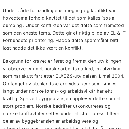
Under både forhandlingene, megling og konflikt var
hovedtema forhold knyttet til det som kalles ”sosial
dumping”. Under konflikten var det dette som fremstod
som den eneste tema. Dette gir et riktig bilde av EL & IT
Forbundets prioritering. Hadde dette spørsmålet blitt
løst hadde det ikke vært en konflikt.
Bakgrunn for kravet er først og fremst den utviklingen
vi observerer i det norske arbeidsmarked, en utvikling
som har skutt fart etter EU/EØS-utvidelsen 1. mai 2004.
Omfanget av utenlandske arbeidstakere som lønnes
langt under norske lønns- og arbeidsvilkår har økt
kraftig. Spesielt byggebransjen opplever dette som et
stort problem. Norske bedrifter utkonkurreres og
norske tariffavtaler settes under et stort press. I flere
deler av byggebransjen er arbeidsgivere og
arbeidstakere enig om behovet for tiltak for å bremse