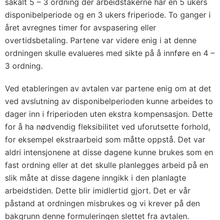
såkalt 5 – 3 ordning der arbeidstakerne har en 5 ukers
disponibelperiode og en 3 ukers friperiode. To ganger i
året avregnes timer for avspasering eller
overtidsbetaling. Partene var videre enig i at denne
ordningen skulle evalueres med sikte på å innføre en 4 –
3 ordning.
Ved etableringen av avtalen var partene enig om at det
ved avslutning av disponibelperioden kunne arbeides to
dager inn i friperioden uten ekstra kompensasjon. Dette
for å ha nødvendig fleksibilitet ved uforutsette forhold,
for eksempel ekstraarbeid som måtte oppstå. Det var
aldri intensjonene at disse dagene kunne brukes som en
fast ordning eller at det skulle planlegges arbeid på en
slik måte at disse dagene inngikk i den planlagte
arbeidstiden. Dette blir imidlertid gjort. Det er vår
påstand at ordningen misbrukes og vi krever på den
bakgrunn denne formuleringen slettet fra avtalen.