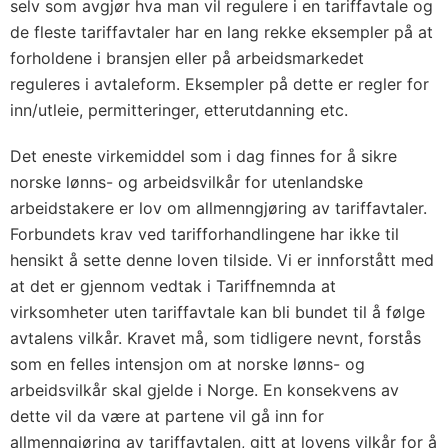
selv som avgjør hva man vil regulere i en tariffavtale og
de fleste tariffavtaler har en lang rekke eksempler på at
forholdene i bransjen eller på arbeidsmarkedet
reguleres i avtaleform. Eksempler på dette er regler for
inn/utleie, permitteringer, etterutdanning etc.
Det eneste virkemiddel som i dag finnes for å sikre
norske lønns- og arbeidsvilkår for utenlandske
arbeidstakere er lov om allmenngjøring av tariffavtaler.
Forbundets krav ved tarifforhandlingene har ikke til
hensikt å sette denne loven tilside. Vi er innforstått med
at det er gjennom vedtak i Tariffnemnda at
virksomheter uten tariffavtale kan bli bundet til å følge
avtalens vilkår. Kravet må, som tidligere nevnt, forstås
som en felles intensjon om at norske lønns- og
arbeidsvilkår skal gjelde i Norge. En konsekvens av
dette vil da være at partene vil gå inn for
allmenngjøring av tariffavtalen, gitt at lovens vilkår for å