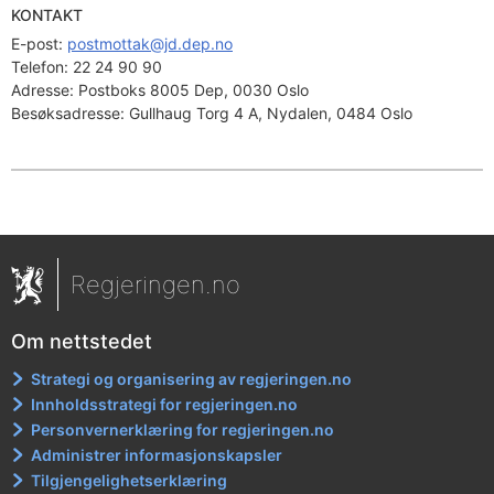
KONTAKT
E-post: 
postmottak@jd.dep.no
Telefon:
22 24 90 90
Adresse:
Postboks 8005 Dep, 0030 Oslo
Besøksadresse:
Gullhaug Torg 4 A, Nydalen, 0484 Oslo
Regjeringen.no
Om nettstedet
Strategi og organisering av regjeringen.no
Innholdsstrategi for regjeringen.no
Personvernerklæring for regjeringen.no
Administrer informasjonskapsler
Tilgjengelighetserklæring