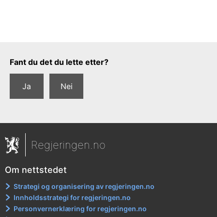
Tilbakemeldingsskjema
Fant du det du lette etter?
Ja
Nei
Regjeringen.no
Om nettstedet
Strategi og organisering av regjeringen.no
Innholdsstrategi for regjeringen.no
Personvernerklæring for regjeringen.no