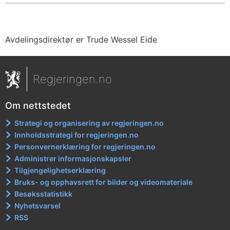
Avdelingsdirektør er Trude Wessel Eide
Regjeringen.no
Om nettstedet
Strategi og organisering av regjeringen.no
Innholdsstrategi for regjeringen.no
Personvernerklæring for regjeringen.no
Administrer informasjonskapsler
Tilgjengelighetserklæring
Bruks- og opphavsrett for bilder og videomateriale
Besøksstatistikk
Nyhetsvarsel
RSS