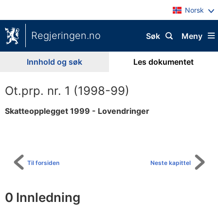
Norsk
Regjeringen.no
Søk
Meny
Innhold og søk
Les dokumentet
Ot.prp. nr. 1 (1998-99)
Skatteopplegget 1999 - Lovendringer
Til
innholdsfortegnelse
Til forsiden
Neste kapittel
0 Innledning