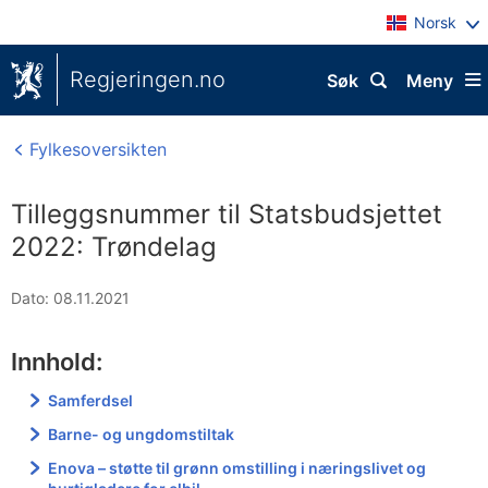
Norsk
Regjeringen.no
Søk
Meny
Fylkesoversikten
Tilleggsnummer til Statsbudsjettet
2022: Trøndelag
Dato: 08.11.2021
Innhold:
Samferdsel
Barne- og ungdomstiltak
Enova – støtte til grønn omstilling i næringslivet og