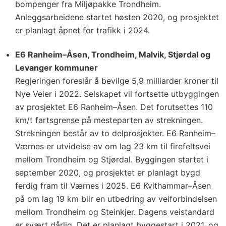
bompenger fra Miljøpakke Trondheim.
Anleggsarbeidene startet høsten 2020, og prosjektet
er planlagt åpnet for trafikk i 2024.
E6 Ranheim–Åsen, Trondheim, Malvik, Stjørdal og
Levanger kommuner
Regjeringen foreslår å bevilge 5,9 milliarder kroner til
Nye Veier i 2022. Selskapet vil fortsette utbyggingen
av prosjektet E6 Ranheim–Åsen. Det forutsettes 110
km/t fartsgrense på mesteparten av strekningen.
Strekningen består av to delprosjekter. E6 Ranheim–
Værnes er utvidelse av om lag 23 km til firefeltsvei
mellom Trondheim og Stjørdal. Byggingen startet i
september 2020, og prosjektet er planlagt bygd
ferdig fram til Værnes i 2025. E6 Kvithammar–Åsen
på om lag 19 km blir en utbedring av veiforbindelsen
mellom Trondheim og Steinkjer. Dagens veistandard
er svært dårlig. Det er planlagt byggestart i 2021, og