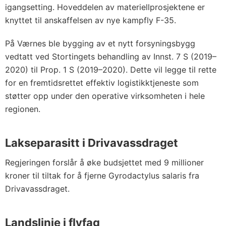
igangsetting. Hoveddelen av materiellprosjektene er
knyttet til anskaffelsen av nye kampfly F-35.
På Værnes ble bygging av et nytt forsyningsbygg
vedtatt ved Stortingets behandling av Innst. 7 S (2019–
2020) til Prop. 1 S (2019–2020). Dette vil legge til rette
for en fremtidsrettet effektiv logistikktjeneste som
støtter opp under den operative virksomheten i hele
regionen.
Lakseparasitt i Drivavassdraget
Regjeringen forslår å øke budsjettet med 9 millioner
kroner til tiltak for å fjerne Gyrodactylus salaris fra
Drivavassdraget.
Landslinje i flyfag