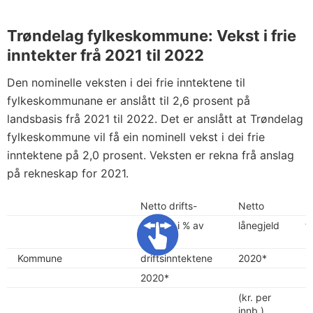
Trøndelag fylkeskommune: Vekst i frie
inntekter frå 2021 til 2022
Den nominelle veksten i dei frie inntektene til
fylkeskommunane er anslått til 2,6 prosent på
landsbasis frå 2021 til 2022. Det er anslått at Trøndelag
fylkeskommune vil få ein nominell vekst i dei frie
inntektene på 2,0 prosent. Veksten er rekna frå anslag
på rekneskap for 2021.
Netto drifts-
Netto
U
resultat i % av
lånegjeld
f
Kommune
driftsinntektene
2020*
i
2020*
2
(kr. per
(
innb.)
l