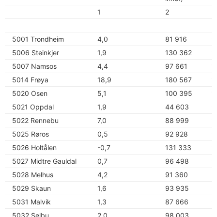
1
2
3
5001 Trondheim
4,0
81 916
9
5006 Steinkjer
1,9
130 362
9
5007 Namsos
4,4
97 661
1
5014 Frøya
18,9
180 567
1
5020 Osen
5,1
100 395
1
5021 Oppdal
1,9
44 603
9
5022 Rennebu
7,0
88 999
9
5025 Røros
0,5
92 928
9
5026 Holtålen
-0,7
131 333
9
5027 Midtre Gauldal
0,7
96 498
9
5028 Melhus
4,2
91 360
9
5029 Skaun
1,6
93 935
9
5031 Malvik
1,3
87 666
9
5032 Selbu
2,0
98 003
9