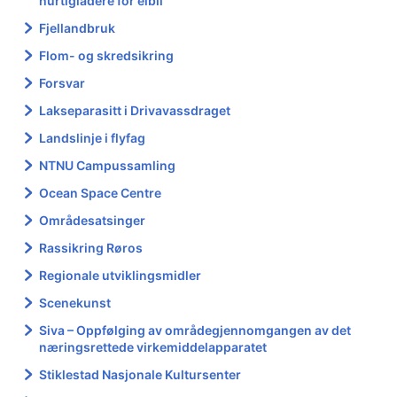
hurtigladere for elbil
Fjellandbruk
Flom- og skredsikring
Forsvar
Lakseparasitt i Drivavassdraget
Landslinje i flyfag
NTNU Campussamling
Ocean Space Centre
Områdesatsinger
Rassikring Røros
Regionale utviklingsmidler
Scenekunst
Siva – Oppfølging av områdegjennomgangen av det
næringsrettede virkemiddelapparatet
Stiklestad Nasjonale Kultursenter