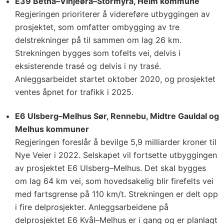
E39 Betna–Vinjeøra–Stormyra, Heim kommune
Regjeringen prioriterer å videreføre utbyggingen av
prosjektet, som omfatter ombygging av tre
delstrekninger på til sammen om lag 26 km.
Strekningen bygges som tofelts vei, delvis i
eksisterende trasé og delvis i ny trasé.
Anleggsarbeidet startet oktober 2020, og prosjektet
ventes åpnet for trafikk i 2025.
E6 Ulsberg–Melhus Sør, Rennebu, Midtre Gauldal og
Melhus kommuner
Regjeringen foreslår å bevilge 5,9 milliarder kroner til
Nye Veier i 2022. Selskapet vil fortsette utbyggingen
av prosjektet E6 Ulsberg–Melhus. Det skal bygges
om lag 64 km vei, som hovedsakelig blir firefelts vei
med fartsgrense på 110 km/t. Strekningen er delt opp
i fire delprosjekter. Anleggsarbeidene på
delprosjektet E6 Kvål–Melhus er i gang og er planlagt