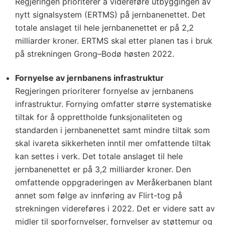
Regjeringen prioriterer å videreføre utbyggingen av
nytt signalsystem (ERTMS) på jernbanenettet. Det
totale anslaget til hele jernbanenettet er på 2,2
milliarder kroner. ERTMS skal etter planen tas i bruk
på strekningen Grong–Bodø høsten 2022.
Fornyelse av jernbanens infrastruktur
Regjeringen prioriterer fornyelse av jernbanens
infrastruktur. Fornying omfatter større systematiske
tiltak for å opprettholde funksjonaliteten og
standarden i jernbanenettet samt mindre tiltak som
skal ivareta sikkerheten inntil mer omfattende tiltak
kan settes i verk. Det totale anslaget til hele
jernbanenettet er på 3,2 milliarder kroner. Den
omfattende oppgraderingen av Meråkerbanen blant
annet som følge av innføring av Flirt-tog på
strekningen videreføres i 2022. Det er videre satt av
midler til sporfornyelser, fornyelser av støttemur og