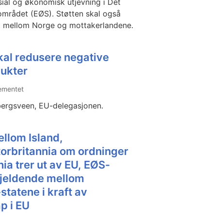
sial og økonomisk utjevning i Det
mrådet (EØS). Støtten skal også
t mellom Norge og mottakerlandene.
kal redusere negative
dukter
ementet
bergsveen, EU-delegasjonen.
llom Island,
torbritannia om ordninger
nia trer ut av EU, EØS-
gjeldende mellom
statene i kraft av
p i EU