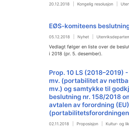
20.12.2018
Kongelig resolusjon
Uten
EØS-komiteens beslutning
05.12.2018
Nyhet
Utenriksdeparte
Vedlagt følger en liste over de besl
i 2018 (pr. 5. desember).
Prop. 10 LS (2018–2019) -
mv. (portabilitet av nettb
mv.) og samtykke til god
beslutning nr. 158/2018 o
avtalen av forordning (EU
(portabilitetsforordningen
02.11.2018
Proposisjon
Kultur- og l