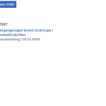
del i EØS
TERT
ergangsregler brexit: Endringer i
vokatforskriften
essemelding | 18.10.2019