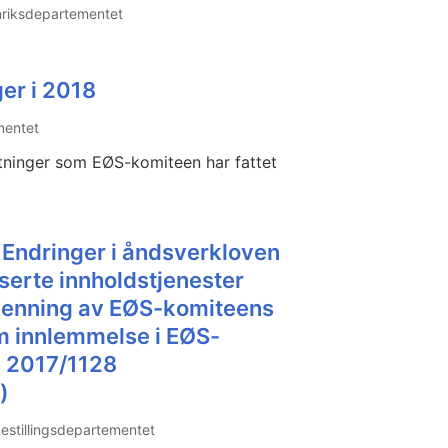
riksdepartementet
er i 2018
mentet
utninger som EØS-komiteen har fattet
 Endringer i åndsverkloven
aserte innholdstjenester
kjenning av EØS-komiteens
m innlemmelse i EØS-
) 2017/1128
)
ikestillingsdepartementet