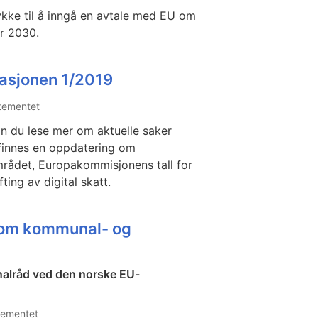
kke til å inngå en avtale med EU om
or 2030.
asjonen 1/2019
tementet
n du lese mer om aktuelle saker
 finnes en oppdatering om
rådet, Europakommisjonens tall for
ing av digital skatt.
 om kommunal- og
nalråd ved den norske EU-
tementet