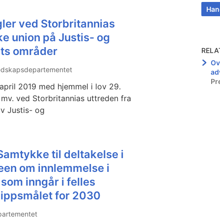
Han
ler ved Storbritannias
e union på Justis- og
ts områder
RELA
Ov
redskapsdepartementet
ad
Pr
 april 2019 med hjemmel i lov 29.
mv. ved Storbritannias uttreden fra
v Justis- og
amtykke til deltakelse i
teen om innlemmelse i
som inngår i felles
lippsmålet for 2030
partementet