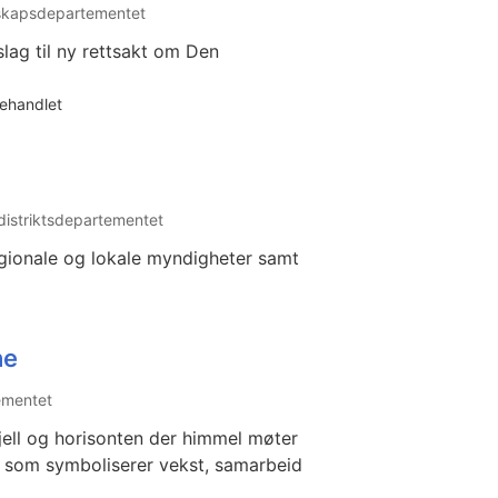
dskapsdepartementet
ag til ny rettsakt om Den
behandlet
istriktsdepartementet
egionale og lokale myndigheter samt
ne
ementet
fjell og horisonten der himmel møter
go som symboliserer vekst, samarbeid