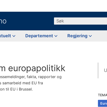
no
Søk
ktuelt
Departement
Regjering
m europapolitikk
U
essemeldinger, fakta, rapporter og
es samarbeid med EU fra
 til EU i Brussel.
TEM
Eur