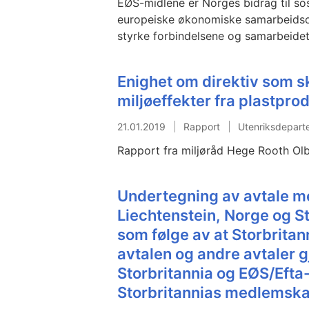
EØS-midlene er Norges bidrag til so
europeiske økonomiske samarbeidso
styrke forbindelsene og samarbeide
Enighet om direktiv som s
miljøeffekter fra plastpro
21.01.2019
Rapport
Utenriksdepart
Rapport fra miljøråd Hege Rooth Ol
Undertegning av avtale me
Liechtenstein, Norge og S
som følge av at Storbritan
avtalen og andre avtaler 
Storbritannia og EØS/Efta-
Storbritannias medlemska