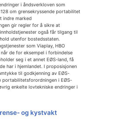
 endringer i åndsverkloven som
1128 om grensekryssende portabilitet
et indre marked
gen gir regler for å sikre at
nnholdstjenester også får tilgang til
phold utenfor bostedsstaten.
ngstjenester som Viaplay, HBO
når de for eksempel i forbindelse
pholder seg i et annet EØS-land, få
de har i hjemlandet. I proposisjonen
samtykke til godkjenning av EØS-
portabilitetsforordningen i EØS-
øvrig enkelte lovtekniske endringer i
rense- og kystvakt