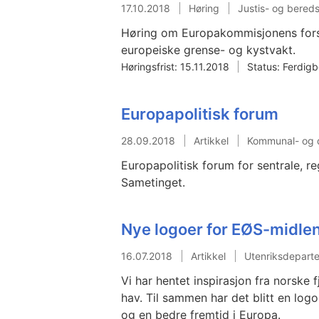
17.10.2018
Høring
Justis- og bere
Høring om Europakommisjonens forsl
europeiske grense- og kystvakt.
Høringsfrist: 15.11.2018
Status: Ferdig
Europapolitisk forum
28.09.2018
Artikkel
Kommunal- og d
Europapolitisk forum for sentrale, r
Sametinget.
Nye logoer for EØS-midle
16.07.2018
Artikkel
Utenriksdepart
Vi har hentet inspirasjon fra norske 
hav. Til sammen har det blitt en lo
og en bedre fremtid i Europa.