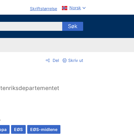
Norsk
Skriftstørrelse
Søk
Del
Skriv ut
tenriksdepartementet
A
opa
EØS
EØS-midlene