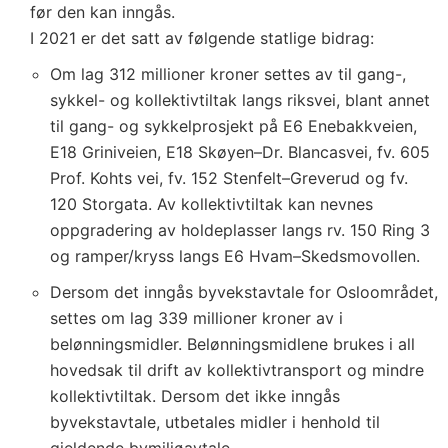
før den kan inngås.
I 2021 er det satt av følgende statlige bidrag:
Om lag 312 millioner kroner settes av til gang-,
sykkel- og kollektivtiltak langs riksvei, blant annet
til gang- og sykkelprosjekt på E6 Enebakkveien,
E18 Griniveien, E18 Skøyen–Dr. Blancasvei, fv. 605
Prof. Kohts vei, fv. 152 Stenfelt–Greverud og fv.
120 Storgata. Av kollektivtiltak kan nevnes
oppgradering av holdeplasser langs rv. 150 Ring 3
og ramper/kryss langs E6 Hvam–Skedsmovollen.
Dersom det inngås byvekstavtale for Osloområdet,
settes om lag 339 millioner kroner av i
belønningsmidler. Belønningsmidlene brukes i all
hovedsak til drift av kollektivtransport og mindre
kollektivtiltak. Dersom det ikke inngås
byvekstavtale, utbetales midler i henhold til