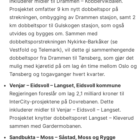
inkluderer midler til Drammen – Kobbervikdalen.
Prosjektet omfatter 9 km nytt dobbeltspor på
strekningen, ombygging av Drammen stasjon, samt 2
km dobbeltspor til Gulskogen stasjon, som også
utvides og bygges om. Sammen med
dobbeltsporstrekningen Nykirke-Barkåker (se
Vestfold og Telemark), vil dette gi sammenhengende
dobbeltspor fra Drammen til Tønsberg, som gjør det
mulig med kjøretid på om lag én time mellom Oslo og
Tønsberg og togavganger hvert kvarter.
Venjar – Eidsvoll – Langset, Eidsvoll kommune
Regjeringen foreslår om lag 2,1 milliard kroner til
InterCity-prosjektene på Dovrebanen. Dette
inkluderer midler til Venjar – Eidsvoll – Langset.
Prosjektet knytter dobbeltsporet Langset – Kleverud
sammen med Gardermobanen.
Sandbukta – Moss – Såstad, Moss og Rygge