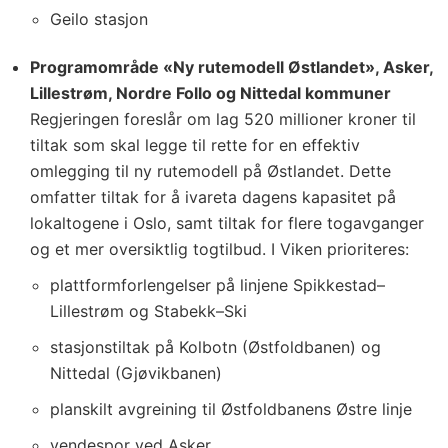
Geilo stasjon
Programområde «Ny rutemodell Østlandet», Asker,
Lillestrøm, Nordre Follo og Nittedal kommuner
Regjeringen foreslår om lag 520 millioner kroner til
tiltak som skal legge til rette for en effektiv
omlegging til ny rutemodell på Østlandet. Dette
omfatter tiltak for å ivareta dagens kapasitet på
lokaltogene i Oslo, samt tiltak for flere togavganger
og et mer oversiktlig togtilbud. I Viken prioriteres:
plattformforlengelser på linjene Spikkestad–
Lillestrøm og Stabekk–Ski
stasjonstiltak på Kolbotn (Østfoldbanen) og
Nittedal (Gjøvikbanen)
planskilt avgreining til Østfoldbanens Østre linje
vendespor ved Asker