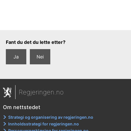
Tilbakemeldingsskjema
Fant du det du lette etter?
Ja
Nei
Regjeringen.no
Om nettstedet
Strategi og organisering av regjeringen.no
Innholdsstrategi for regjeringen.no
Personvernerklæring for regjeringen.no